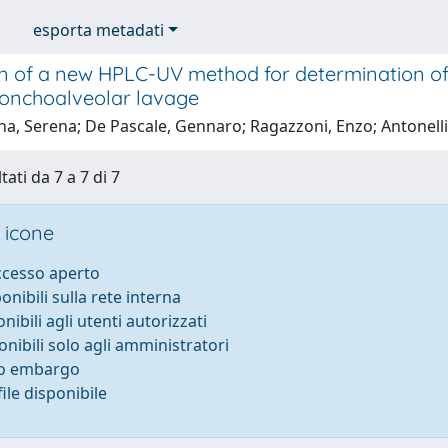
esporta metadati
on of a new HPLC-UV method for determination of 
ronchoalveolar lavage
a, Serena; De Pascale, Gennaro; Ragazzoni, Enzo; Antonelli
tati da 7 a 7 di 7
 icone
accesso aperto
ponibili sulla rete interna
onibili agli utenti autorizzati
onibili solo agli amministratori
to embargo
ile disponibile