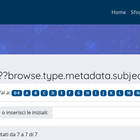
Home
Sfo
???browse.type.metadata.subj
ai a:
0-9
A
B
C
D
E
F
G
H
I
J
K
L
M
N
o inserisci le iniziali:
tati da 7 a 7 di 7