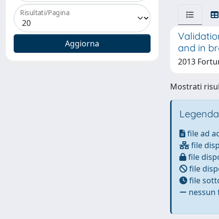
Risultati/Pagina
Validati
and in b
2013 Fortun
Mostrati risul
Legenda
file ad 
file dis
file disp
file disp
file sot
nessun f