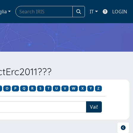
glia
IT
LOGIN
ectErc2011???
O
P
Q
R
S
T
U
V
W
X
Y
Z