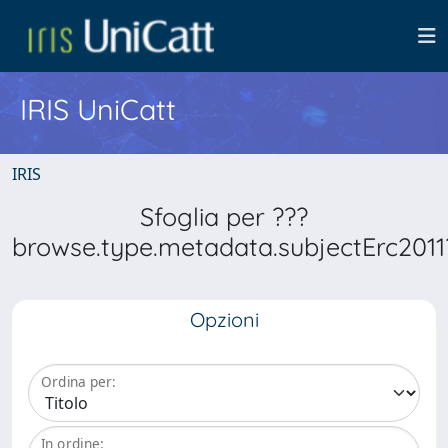
IRIS UniCatt
IRIS
Sfoglia per ???
browse.type.metadata.subjectErc2011
Opzioni
Ordina per:
In ordine: