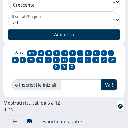
Risultati/Pagina
Vai a:
0-9
A
B
C
D
E
F
G
H
I
J
K
L
M
N
O
P
Q
R
S
T
U
V
W
X
Y
Z
o inserisci le iniziali:
Mostrati risultati da 5 a 12
di 12
esporta metadati