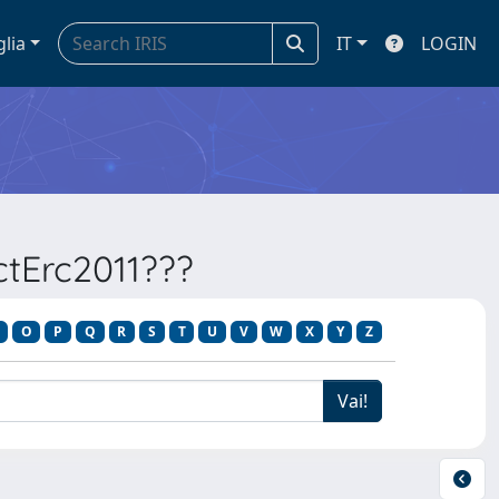
glia
IT
LOGIN
ectErc2011???
O
P
Q
R
S
T
U
V
W
X
Y
Z