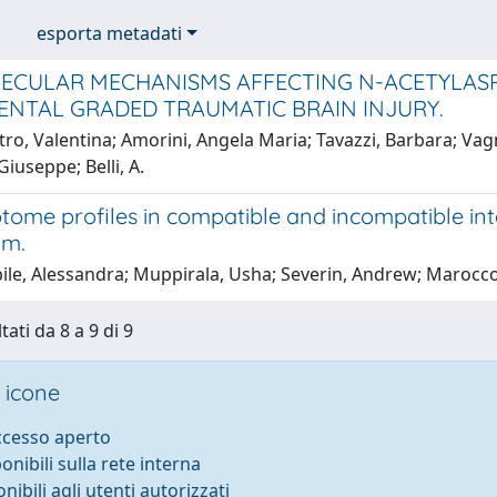
esporta metadati
ECULAR MECHANISMS AFFECTING N-ACETYLAS
ENTAL GRADED TRAUMATIC BRAIN INJURY.
tro, Valentina; Amorini, Angela Maria; Tavazzi, Barbara; Vagn
Giuseppe; Belli, A.
ptome profiles in compatible and incompatible i
um.
ile, Alessandra; Muppirala, Usha; Severin, Andrew; Marocc
tati da 8 a 9 di 9
 icone
accesso aperto
ponibili sulla rete interna
onibili agli utenti autorizzati