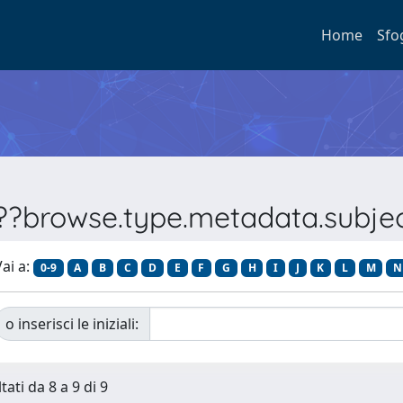
Home
Sfo
???browse.type.metadata.subj
ai a:
0-9
A
B
C
D
E
F
G
H
I
J
K
L
M
N
o inserisci le iniziali:
tati da 8 a 9 di 9