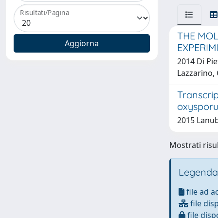
Risultati/Pagina
THE MOL
EXPERIM
2014 Di Pie
Lazzarino, 
Transcri
oxyspor
2015 Lanub
Mostrati risul
Legenda
file ad 
file dis
file disp