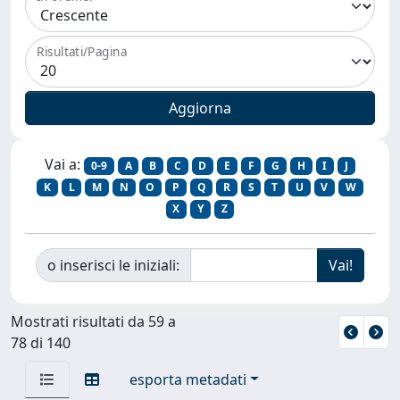
Risultati/Pagina
Vai a:
0-9
A
B
C
D
E
F
G
H
I
J
K
L
M
N
O
P
Q
R
S
T
U
V
W
X
Y
Z
o inserisci le iniziali:
Mostrati risultati da 59 a
78 di 140
esporta metadati