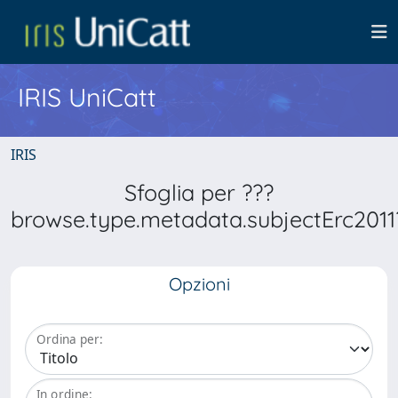
IRIS UniCatt
IRIS
Sfoglia per ???
browse.type.metadata.subjectErc2011
Opzioni
Ordina per:
In ordine: