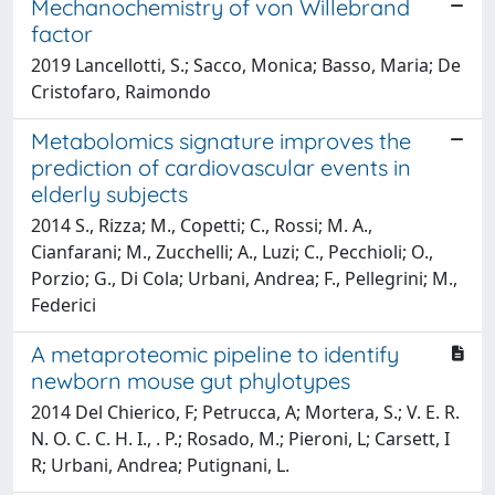
Mechanochemistry of von Willebrand
factor
2019 Lancellotti, S.; Sacco, Monica; Basso, Maria; De
Cristofaro, Raimondo
Metabolomics signature improves the
prediction of cardiovascular events in
elderly subjects
2014 S., Rizza; M., Copetti; C., Rossi; M. A.,
Cianfarani; M., Zucchelli; A., Luzi; C., Pecchioli; O.,
Porzio; G., Di Cola; Urbani, Andrea; F., Pellegrini; M.,
Federici
A metaproteomic pipeline to identify
newborn mouse gut phylotypes
2014 Del Chierico, F; Petrucca, A; Mortera, S.; V. E. R.
N. O. C. C. H. I., . P.; Rosado, M.; Pieroni, L; Carsett, I
R; Urbani, Andrea; Putignani, L.