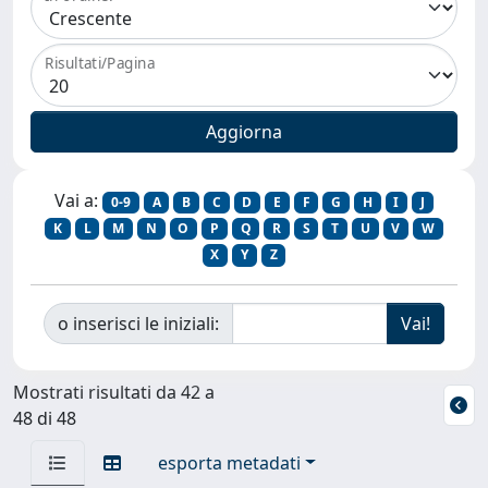
Risultati/Pagina
Vai a:
0-9
A
B
C
D
E
F
G
H
I
J
K
L
M
N
O
P
Q
R
S
T
U
V
W
X
Y
Z
o inserisci le iniziali:
Mostrati risultati da 42 a
48 di 48
esporta metadati