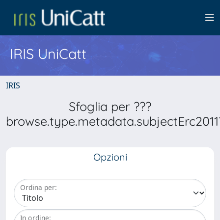
IRIS UniCatt
IRIS
Sfoglia per ???
browse.type.metadata.subjectErc2011
Opzioni
Ordina per:
In ordine: