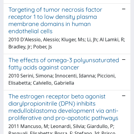
Targeting of tumor necrosis factor
receptor 1 to low density plasma
membrane domains in human
endothelial cells
2010 D'Alessio, Alessio; Kluger, Ms; Li, Jh; Al Lamki, R;
Bradley, Jr; Pober, Js
The effects of omega-3 polyunsaturated
fatty acids against cancer
2010 Serini, Simona; Innocenti, Idanna; Piccioni,
Elisabetta; Calviello, Gabriella
The estrogen receptor beta agonist
diarylpropionitrile (DPN) inhibits
medulloblastoma development via anti-
proliferative and pro-apototic pathways
2011 Mancuso, M; Leonardi, Silvia; Giardullo, P;
Pasquali, Elisabetta; Borra, F; Stefano, Id; Prisco,