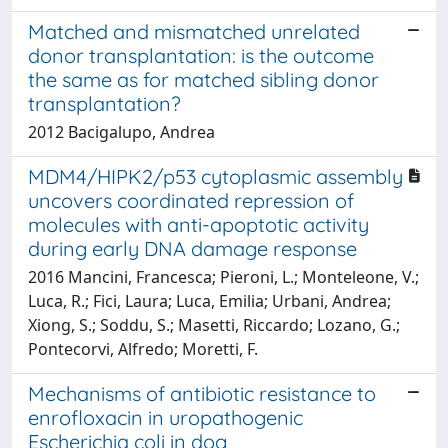
Matched and mismatched unrelated
donor transplantation: is the outcome
the same as for matched sibling donor
transplantation?
2012 Bacigalupo, Andrea
MDM4/HIPK2/p53 cytoplasmic assembly
uncovers coordinated repression of
molecules with anti-apoptotic activity
during early DNA damage response
2016 Mancini, Francesca; Pieroni, L.; Monteleone, V.;
Luca, R.; Fici, Laura; Luca, Emilia; Urbani, Andrea;
Xiong, S.; Soddu, S.; Masetti, Riccardo; Lozano, G.;
Pontecorvi, Alfredo; Moretti, F.
Mechanisms of antibiotic resistance to
enrofloxacin in uropathogenic
Escherichia coli in dog