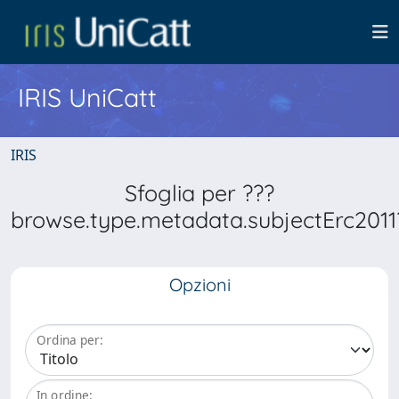
IRIS UniCatt
IRIS
Sfoglia per ???
browse.type.metadata.subjectErc2011
Opzioni
Ordina per:
In ordine: