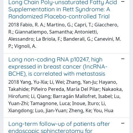
Long Chain Poly-unsaturated Fatty Acid
Supplementation in Rett Syndrome: A
Randomized Placebo-controlled Trial
2018 Fabio, R. A.; Martino, G.; Capri, T.; Giacchero,
R.; Giannatiempo, Samantha; Antonietti,
Alessandro; La Briola, F.; Banderali, G.; Canevini, M.
P.; Vignoli, A.
Long non-coding RNA p10247, high
expressed in breast cancer (lncRNA-
BCHE), is correlated with metastasis
2018 Yang, Yu-Xia; Li, Wei; Zhang, Yan-Ju; Hayano,
Takahide; Piñeiro Pereda, María Del Pilar; Nakaoka,
Hirofumi; Li, Qiang; Barragán Mallofret, Isabel; Lu,
Yuan-Zhi; Tamagnone, Luca; Inoue, Ituro; Li,
Xiangdong; Luo, Jian-Yuan; Zheng, Ke; You, Hua
Long-term follow-up of patients after
endoscopic sphincterotomy for