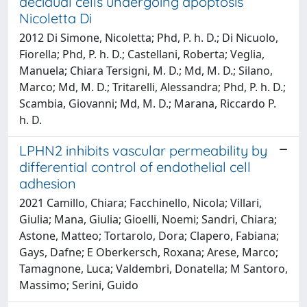
decidual cells undergoing apoptosis
Nicoletta Di
2012 Di Simone, Nicoletta; Phd, P. h. D.; Di Nicuolo,
Fiorella; Phd, P. h. D.; Castellani, Roberta; Veglia,
Manuela; Chiara Tersigni, M. D.; Md, M. D.; Silano,
Marco; Md, M. D.; Tritarelli, Alessandra; Phd, P. h. D.;
Scambia, Giovanni; Md, M. D.; Marana, Riccardo P.
h. D.
LPHN2 inhibits vascular permeability by
differential control of endothelial cell
adhesion
2021 Camillo, Chiara; Facchinello, Nicola; Villari,
Giulia; Mana, Giulia; Gioelli, Noemi; Sandri, Chiara;
Astone, Matteo; Tortarolo, Dora; Clapero, Fabiana;
Gays, Dafne; E Oberkersch, Roxana; Arese, Marco;
Tamagnone, Luca; Valdembri, Donatella; M Santoro,
Massimo; Serini, Guido