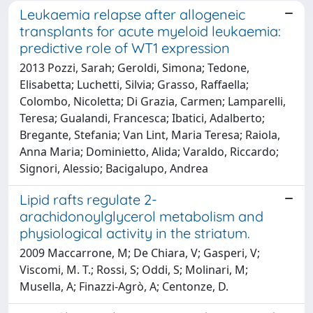
Leukaemia relapse after allogeneic
transplants for acute myeloid leukaemia:
predictive role of WT1 expression
2013 Pozzi, Sarah; Geroldi, Simona; Tedone,
Elisabetta; Luchetti, Silvia; Grasso, Raffaella;
Colombo, Nicoletta; Di Grazia, Carmen; Lamparelli,
Teresa; Gualandi, Francesca; Ibatici, Adalberto;
Bregante, Stefania; Van Lint, Maria Teresa; Raiola,
Anna Maria; Dominietto, Alida; Varaldo, Riccardo;
Signori, Alessio; Bacigalupo, Andrea
Lipid rafts regulate 2-
arachidonoylglycerol metabolism and
physiological activity in the striatum.
2009 Maccarrone, M; De Chiara, V; Gasperi, V;
Viscomi, M. T.; Rossi, S; Oddi, S; Molinari, M;
Musella, A; Finazzi-Agrò, A; Centonze, D.