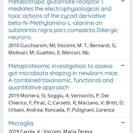
Metabotropic glutamate receptor 1
mediates the electrophysiological and
toxic actions of the cycad derivative
beta-N-Methylamino-L-alanine on
substantia nigra pars compacta DAergic
neurons.
2010 Cucchiaroni, Ml; Viscomi, M. T.; Bernardi, G;
Molinari, M; Guatteo, E; Mercuri, Nb.
Metaproteomic investigation to assess
gut microbiota shaping in newborn mice:
A combined taxonomic, functional and
quantitative approach
2019 Mortera, Sl; Soggiu, A; Vernocchi, P; Del
Chierico, F; Piras, C; Carsetti, R; Marzano, V; Britti, D;
Urbani, Andrea; Roncada, P; Putignani, Lorenza
Microglia.
2019 Carola, V.; Viscomi, Maria Teresa