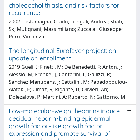
choledocholithiasis, and risk factors for
recurrence
2002 Costamagna, Guido; Tringali, Andrea; Shah,
Sk; Mutignani, Massimiliano; Zuccala', Giuseppe;
Perri, Vincenzo
The longitudinal Eurofever project: an
update on enrollment.
2019 Gueli, I; Finetti, M; De Benedetti, F; Anton, J;
Alessio, M; Frenkel, J; Cantarini, L; Gallizzi, R;
Sanchez Manubens, J; Cattalini, M; Papadopoulou-
Alataki, E; Cimaz, R; Rigante, D; Olivieri, An;
Dolezalova, P; Martini, A; Ruperto, N; Gattorno, M
Low-molecular-weight heparins induce
decidual heparin-binding epidermal
growth factor–like growth factor
expression and promote survival of