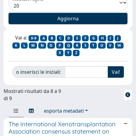
Vai a:
0-9
A
B
C
D
E
F
G
H
I
J
K
L
M
N
O
P
Q
R
S
T
U
V
W
X
Y
Z
o inserisci le iniziali:
Mostrati risultati da 8 a 9
di 9
esporta metadati
The International Xenotransplantation
Association consensus statement on