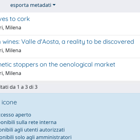
esporta metadati
ves to cork
i, Milena
wines: Valle d'Aosta, a reality to be discovered
i, Milena
hetic stoppers on the oenological market
i, Milena
tati da 1 a 3 di 3
 icone
accesso aperto
ponibili sulla rete interna
onibili agli utenti autorizzati
onibili solo agli amministratori