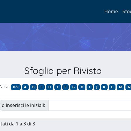
Home
Sfo
Sfoglia per Rivista
ai a:
0-9
A
B
C
D
E
F
G
H
I
J
K
L
M
N
o inserisci le iniziali:
tati da 1 a 3 di 3