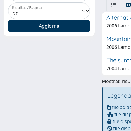
Risultati/Pagina
Alternati
2006 Lambr
Mountain 
2006 Lambr
The synt
2004 Lambr
Mostrati risul
Legenda
file ad 
file dis
file disp
file disp