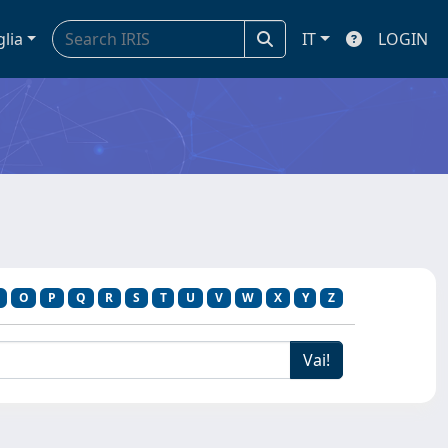
glia
IT
LOGIN
O
P
Q
R
S
T
U
V
W
X
Y
Z