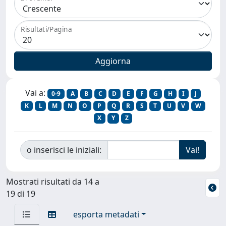
Risultati/Pagina
Vai a:
0-9
A
B
C
D
E
F
G
H
I
J
K
L
M
N
O
P
Q
R
S
T
U
V
W
X
Y
Z
o inserisci le iniziali:
Mostrati risultati da 14 a
19 di 19
esporta metadati