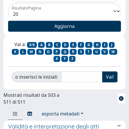
Risultati/Pagina
Vai a:
0-9
A
B
C
D
E
F
G
H
I
J
K
L
M
N
O
P
Q
R
S
T
U
V
W
X
Y
Z
o inserisci le iniziali:
Mostrati risultati da 503 a
511 di 511
esporta metadati
Validità e interpretazione degli atti