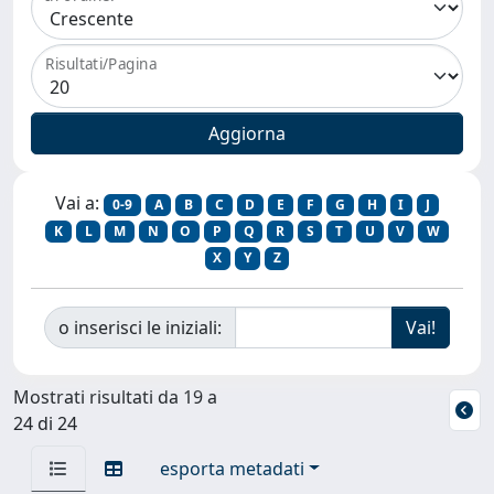
Risultati/Pagina
Vai a:
0-9
A
B
C
D
E
F
G
H
I
J
K
L
M
N
O
P
Q
R
S
T
U
V
W
X
Y
Z
o inserisci le iniziali:
Mostrati risultati da 19 a
24 di 24
esporta metadati