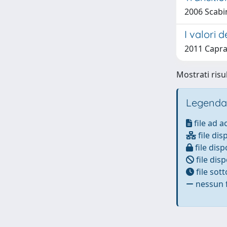
2006 Scabin
I valori d
2011 Caprar
Mostrati risul
Legenda
file ad 
file dis
file disp
file disp
file sot
nessun f