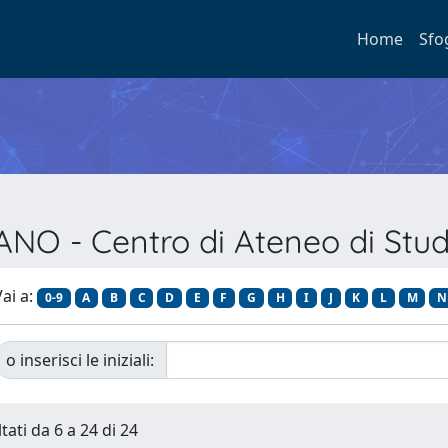
Home
Sfo
ANO - Centro di Ateneo di Studi
ai a:
0-9
A
B
C
D
E
F
G
H
I
J
K
L
M
N
o inserisci le iniziali:
tati da 6 a 24 di 24