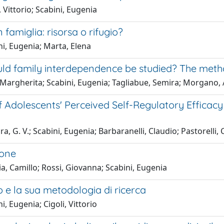
, Vittorio; Scabini, Eugenia
n famiglia: risorsa o rifugio?
i, Eugenia; Marta, Elena
ld family interdependence be studied? The meth
 Margherita; Scabini, Eugenia; Tagliabue, Semira; Morgano, 
f Adolescents' Perceived Self-Regulatory Efficac
a, G. V.; Scabini, Eugenia; Barbaranelli, Claudio; Pastorelli,
ione
a, Camillo; Rossi, Giovanna; Scabini, Eugenia
o e la sua metodologia di ricerca
i, Eugenia; Cigoli, Vittorio