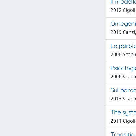
Il modell
2012 Cigoli
Omogenito
2019 Canzi, 
Le parole
2006 Scabi
Psicologi
2006 Scabin
Sul parad
2013 Scabin
The syste
2011 Cigoli
Transitio