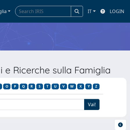
glia
IT
LOGIN
 e Ricerche sulla Famiglia
O
P
Q
R
S
T
U
V
W
X
Y
Z