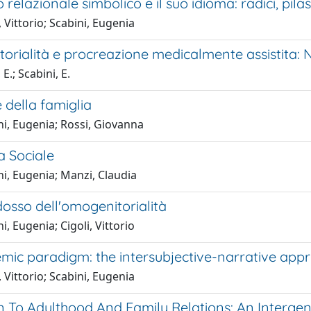
o relazionale simbolico e il suo idioma: radici, pilas
, Vittorio; Scabini, Eugenia
rialità e procreazione medicalmente assistita: Nu
E.; Scabini, E.
 della famiglia
ni, Eugenia; Rossi, Giovanna
a Sociale
i, Eugenia; Manzi, Claudia
osso dell'omogenitorialità
i, Eugenia; Cigoli, Vittorio
mic paradigm: the intersubjective-narrative appr
, Vittorio; Scabini, Eugenia
n To Adulthood And Family Relations: An Intergen