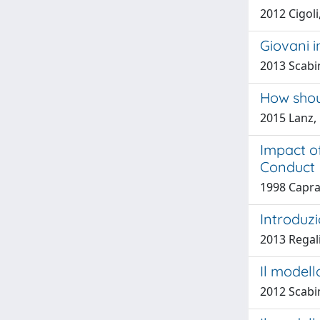
2012 Cigoli
Giovani i
2013 Scabin
How shou
2015 Lanz,
Impact o
Conduct
1998 Caprar
Introduz
2013 Regali
Il modell
2012 Scabin