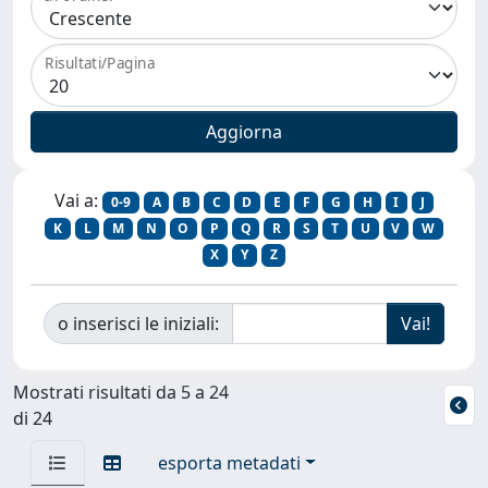
Risultati/Pagina
Vai a:
0-9
A
B
C
D
E
F
G
H
I
J
K
L
M
N
O
P
Q
R
S
T
U
V
W
X
Y
Z
o inserisci le iniziali:
Mostrati risultati da 5 a 24
di 24
esporta metadati