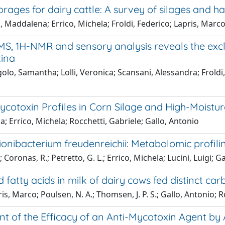
ages for dairy cattle: A survey of silages and ha
, Maddalena; Errico, Michela; Froldi, Federico; Lapris, Marc
1H-NMR and sensory analysis reveals the exclusi
tina
igolo, Samantha; Lolli, Veronica; Scansani, Alessandra; Froldi
cotoxin Profiles in Corn Silage and High-Moistu
; Errico, Michela; Rocchetti, Gabriele; Gallo, Antonio
nibacterium freudenreichii: Metabolomic profilin
; Coronas, R.; Petretto, G. L.; Errico, Michela; Lucini, Luigi; 
d fatty acids in milk of dairy cows fed distinct 
is, Marco; Poulsen, N. A.; Thomsen, J. P. S.; Gallo, Antonio; 
t of the Efficacy of an Anti-Mycotoxin Agent by