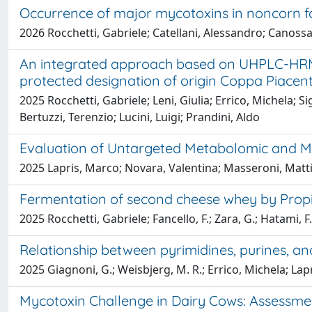
Occurrence of major mycotoxins in noncorn for
2026 Rocchetti, Gabriele; Catellani, Alessandro; Canossa
An integrated approach based on UHPLC-HRMS, 
protected designation of origin Coppa Piacen
2025 Rocchetti, Gabriele; Leni, Giulia; Errico, Michela; S
Bertuzzi, Terenzio; Lucini, Luigi; Prandini, Aldo
Evaluation of Untargeted Metabolomic and My
2025 Lapris, Marco; Novara, Valentina; Masseroni, Mattia
Fermentation of second cheese whey by Propio
2025 Rocchetti, Gabriele; Fancello, F.; Zara, G.; Hatami, F.
Relationship between pyrimidines, purines, an
2025 Giagnoni, G.; Weisbjerg, M. R.; Errico, Michela; Lapr
Mycotoxin Challenge in Dairy Cows: Assessmen