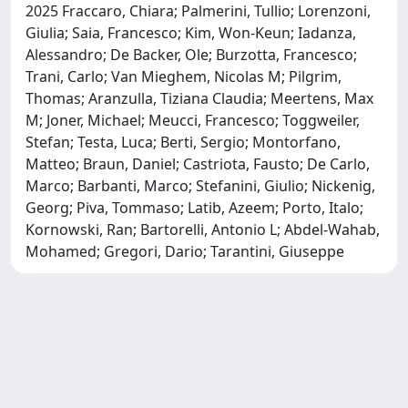
2025 Fraccaro, Chiara; Palmerini, Tullio; Lorenzoni,
Giulia; Saia, Francesco; Kim, Won-Keun; Iadanza,
Alessandro; De Backer, Ole; Burzotta, Francesco;
Trani, Carlo; Van Mieghem, Nicolas M; Pilgrim,
Thomas; Aranzulla, Tiziana Claudia; Meertens, Max
M; Joner, Michael; Meucci, Francesco; Toggweiler,
Stefan; Testa, Luca; Berti, Sergio; Montorfano,
Matteo; Braun, Daniel; Castriota, Fausto; De Carlo,
Marco; Barbanti, Marco; Stefanini, Giulio; Nickenig,
Georg; Piva, Tommaso; Latib, Azeem; Porto, Italo;
Kornowski, Ran; Bartorelli, Antonio L; Abdel-Wahab,
Mohamed; Gregori, Dario; Tarantini, Giuseppe
Powered by
IRIS
-
about IRIS
-
Utilizzo dei cookie
-
Privacy
Copyright © 2026