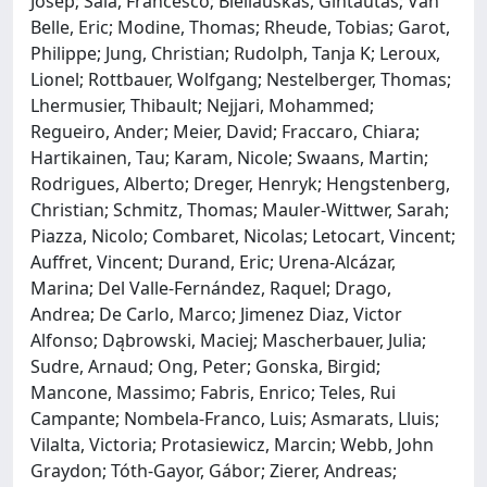
Josep; Saia, Francesco; Bieliauskas, Gintautas; Van
Belle, Eric; Modine, Thomas; Rheude, Tobias; Garot,
Philippe; Jung, Christian; Rudolph, Tanja K; Leroux,
Lionel; Rottbauer, Wolfgang; Nestelberger, Thomas;
Lhermusier, Thibault; Nejjari, Mohammed;
Regueiro, Ander; Meier, David; Fraccaro, Chiara;
Hartikainen, Tau; Karam, Nicole; Swaans, Martin;
Rodrigues, Alberto; Dreger, Henryk; Hengstenberg,
Christian; Schmitz, Thomas; Mauler-Wittwer, Sarah;
Piazza, Nicolo; Combaret, Nicolas; Letocart, Vincent;
Auffret, Vincent; Durand, Eric; Urena-Alcázar,
Marina; Del Valle-Fernández, Raquel; Drago,
Andrea; De Carlo, Marco; Jimenez Diaz, Victor
Alfonso; Dąbrowski, Maciej; Mascherbauer, Julia;
Sudre, Arnaud; Ong, Peter; Gonska, Birgid;
Mancone, Massimo; Fabris, Enrico; Teles, Rui
Campante; Nombela-Franco, Luis; Asmarats, Lluis;
Vilalta, Victoria; Protasiewicz, Marcin; Webb, John
Graydon; Tóth-Gayor, Gábor; Zierer, Andreas;