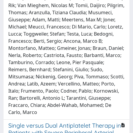
Rik; Van Mieghem, Nicolas M; Tomii, Daijiro; Pilgrim,
Thomas; Aranzulla, Tiziana Claudia; Musumeci,
Giuseppe; Adam, Matti; Meertens, Max M; Joner,
Michael; Meucci, Francesco; Di Mario, Carlo; Loretz,
Lucca; Toggweiler, Stefan; Testa, Luca; Bedogni,
Francesco; Berti, Sergio; Ancona, Marco B;
Montorfano, Matteo; Gmeiner, Jonas; Braun, Daniel;
Nerla, Roberto; Castriota, Fausto; Barbanti, Marco;
Tamburino, Corrado; Leone, Pier Pasquale;
Reimers, Bernhard; Stefanini, Giulio; Sudo,
Mitsumasa; Nickenig, Georg; Piva, Tommaso; Scotti,
Andrea; Latib, Azeem; Vercellino, Matteo; Porto,
Italo; Frumento, Paolo; Codner, Pablo; Kornowski,
Ran; Bartorelli, Antonio L; Tarantini, Giuseppe;
Fraccaro, Chiara; Abdel-Wahab, Mohamed; De
Carlo, Marco
Single versus Dual Antiplatelet Therapy in
Patients with Severe Peripheral Arterial