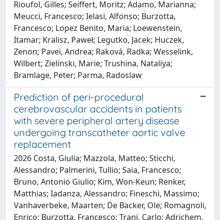
Rioufol, Gilles; Seiffert, Moritz; Adamo, Marianna;
Meucci, Francesco; Ielasi, Alfonso; Burzotta,
Francesco; Lopez Benito, Maria; Loewenstein,
Itamar; Kralisz, Paweł; Legutko, Jacek; Huczek,
Zenon; Pavei, Andrea; Raková, Radka; Wesselink,
Wilbert; Zielinski, Marie; Trushina, Nataliya;
Bramlage, Peter; Parma, Radoslaw
Prediction of peri-procedural
cerebrovascular accidents in patients
with severe peripheral artery disease
undergoing transcatheter aortic valve
replacement
2026 Costa, Giulia; Mazzola, Matteo; Sticchi,
Alessandro; Palmerini, Tullio; Saia, Francesco;
Bruno, Antonio Giulio; Kim, Won-Keun; Renker,
Matthias; Iadanza, Alessandro; Fineschi, Massimo;
Vanhaverbeke, Maarten; De Backer, Ole; Romagnoli,
Enrico; Burzotta, Francesco; Trani, Carlo; Adrichem,