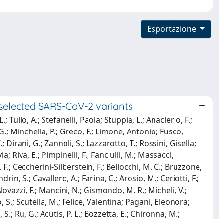
Esportazione
 selected SARS-CoV-2 variants
ullo, A.; Stefanelli, Paola; Stuppia, L.; Anaclerio, F.;
, G.; Minchella, P.; Greco, F.; Limone, Antonio; Fusco,
; Dirani, G.; Zannoli, S.; Lazzarotto, T.; Rossini, Gisella;
ia; Riva, E.; Pimpinelli, F.; Fanciulli, M.; Massacci,
.; Ceccherini-Silberstein, F.; Bellocchi, M. C.; Bruzzone,
drin, S.; Cavallero, A.; Farina, C.; Arosio, M.; Ceriotti, F.;
 Novazzi, F.; Mancini, N.; Gismondo, M. R.; Micheli, V.;
nzo, S.; Scutella, M.; Felice, Valentina; Pagani, Eleonora;
o, S.; Ru, G.; Acutis, P. L.; Bozzetta, E.; Chironna, M.;