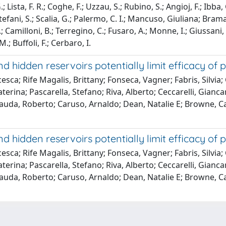
G.; Lista, F. R.; Coghe, F.; Uzzau, S.; Rubino, S.; Angioj, F.; Ibb
F.; Stefani, S.; Scalia, G.; Palermo, C. I.; Mancuso, Giuliana; Bra
; Camilloni, B.; Terregino, C.; Fusaro, A.; Monne, I.; Giussani, 
M.; Buffoli, F.; Cerbaro, I.
hidden reservoirs potentially limit efficacy of pu
sca; Rife Magalis, Brittany; Fonseca, Vagner; Fabris, Silvia; 
terina; Pascarella, Stefano; Riva, Alberto; Ceccarelli, Gianca
; Cauda, Roberto; Caruso, Arnaldo; Dean, Natalie E; Browne, 
hidden reservoirs potentially limit efficacy of pu
sca; Rife Magalis, Brittany; Fonseca, Vagner; Fabris, Silvia; 
terina; Pascarella, Stefano; Riva, Alberto; Ceccarelli, Gianca
; Cauda, Roberto; Caruso, Arnaldo; Dean, Natalie E; Browne, 