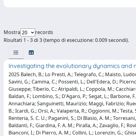
Mostra
records
Risultati 1 - 3 di 3 (tempo di esecuzione: 0.009 secondi).
Investigating the evolutionary dynamics and
2025 Balech, B.; Lo Presti, A.; Telegrafo, C.; Maisto, Ludo
Savini, G.; Camma, C.; Possenti, L.; Dell'Edera, D.; Picerno
Giuseppe; Tiberio, C.; Atripaldi, L.; Coppola, M.; Cacchiarell
Baldan, F.; Lombino, S.; D'Agaro, P.; Segat, L.; Barbone, F.; K
Annachiara; Sanguinetti, Maurizio; Maggi, Fabrizio; Rueca,
B.; Icardi, G.; Orsi, A.; Valaperta, R.; Oggionni, M.; Testa, S
Renteria, S. C. U.; Paganini, S.; Di Blasio, A. M.; Torresan
Baldanti, F.; Giardina, F. A. M.; Piralla, A.; Zavaglio, F.; Ro
Bianconi, I.; Di Pierro, A. M.; Collini, L.; Lorenzin, G.; Ghise