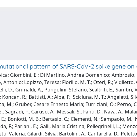
 mutational pattern of SARS-CoV-2 spike gene on
vica; Giombini, E.; Di Martino, Andrea Domenico; Ambrosio, L.; T
, Antonio; Lopizzo, Teresa; Fiorillo, M. T.; Oteri, R.; Viglietto
i, D.; Grimaldi, A.; Pongolini, Stefano; Scaltriti, E.; Sambri, V.
oncan, R.; Battisti, A.; Alba, P.; Scicluna, M. T.; Angeletti, Silv
 M.; Gruber, Cesare Ernesto Maria; Turriziani, O.; Perno, C. F
.; Sagradi, F.; Caruso, A.; Messali, S.; Fanti, D.; Nava, A.; Malan
i, E.; Boniotti, M. B.; Bertasio, C.; Clementi, N.; Sampaolo, M.;
vida, F.; Pariani, E.; Galli, Maria Cristina; Pellegrinelli, L.; Me
tti, Valeria; Gilardi, Silvia; Bartolini, A.; Cantarella, D.; Pelett