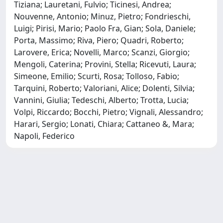
Tiziana; Lauretani, Fulvio; Ticinesi, Andrea;
Nouvenne, Antonio; Minuz, Pietro; Fondrieschi,
Luigi; Pirisi, Mario; Paolo Fra, Gian; Sola, Daniele;
Porta, Massimo; Riva, Piero; Quadri, Roberto;
Larovere, Erica; Novelli, Marco; Scanzi, Giorgio;
Mengoli, Caterina; Provini, Stella; Ricevuti, Laura;
Simeone, Emilio; Scurti, Rosa; Tolloso, Fabio;
Tarquini, Roberto; Valoriani, Alice; Dolenti, Silvia;
Vannini, Giulia; Tedeschi, Alberto; Trotta, Lucia;
Volpi, Riccardo; Bocchi, Pietro; Vignali, Alessandro;
Harari, Sergio; Lonati, Chiara; Cattaneo &, Mara;
Napoli, Federico
Powered by
IRIS
-
about IRIS
-
Utilizzo dei cookie
-
Privacy
Copyright © 2026