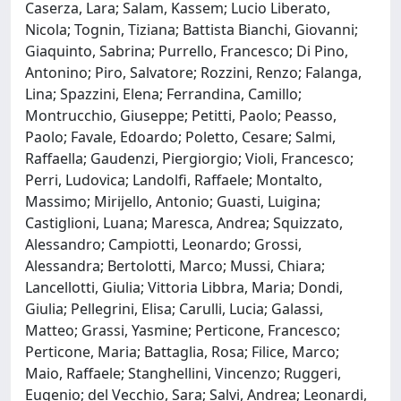
Caserza, Lara; Salam, Kassem; Lucio Liberato,
Nicola; Tognin, Tiziana; Battista Bianchi, Giovanni;
Giaquinto, Sabrina; Purrello, Francesco; Di Pino,
Antonino; Piro, Salvatore; Rozzini, Renzo; Falanga,
Lina; Spazzini, Elena; Ferrandina, Camillo;
Montrucchio, Giuseppe; Petitti, Paolo; Peasso,
Paolo; Favale, Edoardo; Poletto, Cesare; Salmi,
Raffaella; Gaudenzi, Piergiorgio; Violi, Francesco;
Perri, Ludovica; Landolfi, Raffaele; Montalto,
Massimo; Mirijello, Antonio; Guasti, Luigina;
Castiglioni, Luana; Maresca, Andrea; Squizzato,
Alessandro; Campiotti, Leonardo; Grossi,
Alessandra; Bertolotti, Marco; Mussi, Chiara;
Lancellotti, Giulia; Vittoria Libbra, Maria; Dondi,
Giulia; Pellegrini, Elisa; Carulli, Lucia; Galassi,
Matteo; Grassi, Yasmine; Perticone, Francesco;
Perticone, Maria; Battaglia, Rosa; Filice, Marco;
Maio, Raffaele; Stanghellini, Vincenzo; Ruggeri,
Eugenio; del Vecchio, Sara; Salvi, Andrea; Leonardi,