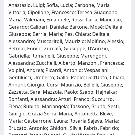
Anastasio, Luigi; Sofia, Lucia; Carbone, Maria
Vittoria; Cipollone, Francesco; Teresa Guagnano,
Maria; Valeriani, Emanuele; Rossi, Ilaria; Mancuso,
Gerardo; Calipari, Daniela; Bartone, Mosè; Delitala,
Giuseppe; Berria, Maria; Pes, Chiara; Delitala,
Alessandro; Muscaritoli, Maurizio; Molfino, Alessio;
Petrillo, Enrico; Zuccalà, Giuseppe; D’Aurizio,
Gabriella; Romanelli, Giuseppe; Marengoni,
Alessandra; Zucchelli, Alberto; Manzoni, Francesca;
Volpini, Andrea; Picardi, Antonio; Vespasiani
Gentilucci, Umberto; Gallo, Paolo; Dell’Unto, Chiara;
Annoni, Giorgio; Corsi, Maurizio; Bellelli, Giuseppe;
Zazzetta, Sara; Mazzola, Paolo; Szabo, Hajnalka;
Bonfanti, Alessandra; Arturi, Franco; Succurro,
Elena; Rubino, Mariangela; Tassone, Bruno; Sesti,
Giorgio; Grazia Serra, Maria; Antonietta Bleve,
Maria; Gasbarrone, Laura; Rosaria Sajeva, Maria;
Brucato, Antonio; Ghidoni, Silvia; Fabris, Fabrizio;