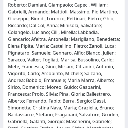
Roberto; Damiani, Giampaolo; Capeci, William;
Gabrielli, Armando; Mattioli, Massimo; Pio Martino,
Giuseppe; Biondi, Lorenzo; Pettinari, Pietro; Ghio,
Riccardo; Dal Col, Anna; Minisola, Salvatore;
Colangelo, Luciano; Cilli, Mirella; Labbadia,
Giancarlo; Afeltra, Antonella; Marigliano, Benedetta;
Elena Pipita, Maria; Castellino, Pietro; Zanoli, Luca;
Pignataro, Samuele; Gennaro, Alfio; Blanco, Julien;
Saracco, Valter; Fogliati, Marisa; Bussolino, Carlo;
Mete, Francesca; Gino, Miriam; Cittadini, Antonio;
Vigorito, Carlo; Arcopinto, Michele; Salzano,
Andrea; Bobbio, Emanuele; Maria Marra, Alberto;
Sirico, Domenico; Moreo, Guido; Gasparini,
Francesca; Prolo, Silvia; Pina, Gloria; Ballestrero,
Alberto; Ferrando, Fabio; Berra, Sergio; Dassi,
Simonetta; Cristina Nava, Maria; Graziella, Bruno;
Baldassarre, Stefano; Fragapani, Salvatore; Gruden,
Gabriella; Galanti, Giorgio; Mascherini, Gabriele;