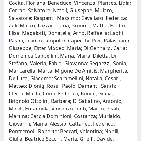
Cocita, Floriana; Beneduce, Vincenza; Plances, Lidia;
Corrao, Salvatore; Natoli, Giuseppe; Mularo,
Salvatore; Raspanti, Massimo; Cavallaro, Federica;
Zoli, Marco; Lazzari, Ilaria; Brunori, Mattia; Fabbri,
Elisa; Magalotti, Donatella; Arnò, Raffaella; Laghi
Pasini, Franco; Leopoldo Capecchi, Pier; Palasciano,
Giuseppe; Ester Modeo, Maria; Di Gennaro, Carla;
Domenica Cappellini, Maria; Maira, Diletta; Di
Stefano, Valeria; Fabio, Giovanna; Seghezzi, Sonia;
Mancarella, Marta; Migone De Amicis, Margherita;
De Luca, Giacomo; Scaramellini, Natalia; Cesari,
Matteo; Dionigi Rossi, Paolo; Damanti, Sarah;
Clerici, Marta; Conti, Federica; Bonini, Giulia;
Brignolo Ottolini, Barbara; Di Sabatino, Antonio;
Miceli, Emanuela; Vincenzo Lenti, Marco; Pisati,
Martina; Caccia Dominioni, Costanza; Murialdo,
Giovanni; Marra, Alessio; Cattaneo, Federico;
Pontremoli, Roberto; Beccati, Valentina; Nobili,
Giulia; Beatrice Secchi, Maria; Ghelfi, Davide;