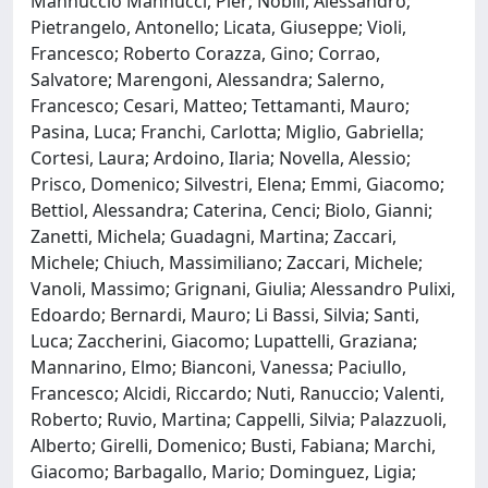
Mannuccio Mannucci, Pier; Nobili, Alessandro;
Pietrangelo, Antonello; Licata, Giuseppe; Violi,
Francesco; Roberto Corazza, Gino; Corrao,
Salvatore; Marengoni, Alessandra; Salerno,
Francesco; Cesari, Matteo; Tettamanti, Mauro;
Pasina, Luca; Franchi, Carlotta; Miglio, Gabriella;
Cortesi, Laura; Ardoino, Ilaria; Novella, Alessio;
Prisco, Domenico; Silvestri, Elena; Emmi, Giacomo;
Bettiol, Alessandra; Caterina, Cenci; Biolo, Gianni;
Zanetti, Michela; Guadagni, Martina; Zaccari,
Michele; Chiuch, Massimiliano; Zaccari, Michele;
Vanoli, Massimo; Grignani, Giulia; Alessandro Pulixi,
Edoardo; Bernardi, Mauro; Li Bassi, Silvia; Santi,
Luca; Zaccherini, Giacomo; Lupattelli, Graziana;
Mannarino, Elmo; Bianconi, Vanessa; Paciullo,
Francesco; Alcidi, Riccardo; Nuti, Ranuccio; Valenti,
Roberto; Ruvio, Martina; Cappelli, Silvia; Palazzuoli,
Alberto; Girelli, Domenico; Busti, Fabiana; Marchi,
Giacomo; Barbagallo, Mario; Dominguez, Ligia;