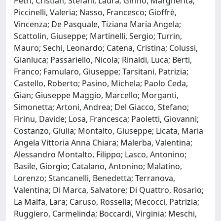
Petri, Cristian; Stefani, Laura; Girino, Margherita;
Piccinelli, Valeria; Nasso, Francesco; Gioffrè,
Vincenza; De Pasquale, Tiziana Maria Angela;
Scattolin, Giuseppe; Martinelli, Sergio; Turrin,
Mauro; Sechi, Leonardo; Catena, Cristina; Colussi,
Gianluca; Passariello, Nicola; Rinaldi, Luca; Berti,
Franco; Famularo, Giuseppe; Tarsitani, Patrizia;
Castello, Roberto; Pasino, Michela; Paolo Ceda,
Gian; Giuseppe Maggio, Marcello; Morganti,
Simonetta; Artoni, Andrea; Del Giacco, Stefano;
Firinu, Davide; Losa, Francesca; Paoletti, Giovanni;
Costanzo, Giulia; Montalto, Giuseppe; Licata, Maria
Angela Vittoria Anna Chiara; Malerba, Valentina;
Alessandro Montalto, Filippo; Lasco, Antonino;
Basile, Giorgio; Catalano, Antonino; Malatino,
Lorenzo; Stancanelli, Benedetta; Terranova,
Valentina; Di Marca, Salvatore; Di Quattro, Rosario;
La Malfa, Lara; Caruso, Rossella; Mecocci, Patrizia;
Ruggiero, Carmelinda; Boccardi, Virginia; Meschi,