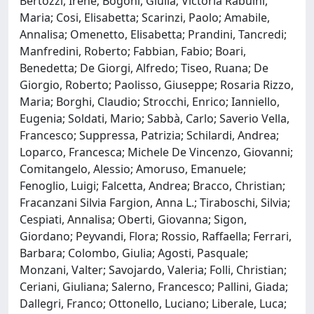
Bertozzi, Irene; Bogoni, Giulia; Victoria Rabuini,
Maria; Cosi, Elisabetta; Scarinzi, Paolo; Amabile,
Annalisa; Omenetto, Elisabetta; Prandini, Tancredi;
Manfredini, Roberto; Fabbian, Fabio; Boari,
Benedetta; De Giorgi, Alfredo; Tiseo, Ruana; De
Giorgio, Roberto; Paolisso, Giuseppe; Rosaria Rizzo,
Maria; Borghi, Claudio; Strocchi, Enrico; Ianniello,
Eugenia; Soldati, Mario; Sabbà, Carlo; Saverio Vella,
Francesco; Suppressa, Patrizia; Schilardi, Andrea;
Loparco, Francesca; Michele De Vincenzo, Giovanni;
Comitangelo, Alessio; Amoruso, Emanuele;
Fenoglio, Luigi; Falcetta, Andrea; Bracco, Christian;
Fracanzani Silvia Fargion, Anna L.; Tiraboschi, Silvia;
Cespiati, Annalisa; Oberti, Giovanna; Sigon,
Giordano; Peyvandi, Flora; Rossio, Raffaella; Ferrari,
Barbara; Colombo, Giulia; Agosti, Pasquale;
Monzani, Valter; Savojardo, Valeria; Folli, Christian;
Ceriani, Giuliana; Salerno, Francesco; Pallini, Giada;
Dallegri, Franco; Ottonello, Luciano; Liberale, Luca;