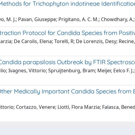
ethods for Trichophyton indotineae Identificati
yo, M. J.; Pavan, Giuseppe; Prigitano, A. C. M.; Chowdhary, A.
raction Protocol for Candida Species from Positi
Marzia; De Carolis, Elena; Torelli, R; De Lorenzis, Desy; Recine
t Candida parapsilosis Outbreak by FTIR Spectros
o; Ivagnes, Vittorio; Spruijtenburg, Bram; Meijer, Eelco F. J.;
Other Medically Important Candida Species from B
ttorio; Cortazzo, Venere; Liotti, Flora Marzia; Falasca, Bened