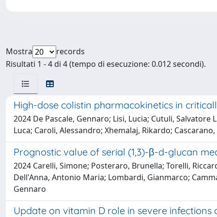
Mostra
records
Risultati 1 - 4 di 4 (tempo di esecuzione: 0.012 secondi).
High-dose colistin pharmacokinetics in critical
2024 De Pascale, Gennaro; Lisi, Lucia; Cutuli, Salvatore L
Luca; Caroli, Alessandro; Xhemalaj, Rikardo; Cascarano, L
Prognostic value of serial (1,3)-β-d-glucan me
2024 Carelli, Simone; Posteraro, Brunella; Torelli, Riccar
Dell'Anna, Antonio Maria; Lombardi, Gianmarco; Cammaro
Gennaro
Update on vitamin D role in severe infections 