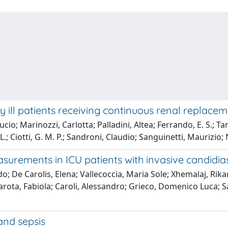
ly ill patients receiving continuous renal replace
ucio; Marinozzi, Carlotta; Palladini, Altea; Ferrando, E. S.; 
.; Ciotti, G. M. P.; Sandroni, Claudio; Sanguinetti, Maurizio;
asurements in ICU patients with invasive candidias
do; De Carolis, Elena; Vallecoccia, Maria Sole; Xhemalaj, Rikar
ta, Fabiola; Caroli, Alessandro; Grieco, Domenico Luca; Sa
and sepsis