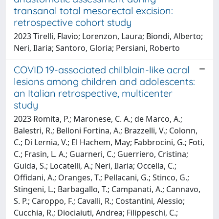
transanal total mesorectal excision:
retrospective cohort study
2023 Tirelli, Flavio; Lorenzon, Laura; Biondi, Alberto;
Neri, Ilaria; Santoro, Gloria; Persiani, Roberto
COVID 19-associated chilblain-like acral
lesions among children and adolescents:
an Italian retrospective, multicenter
study
2023 Romita, P.; Maronese, C. A.; de Marco, A.;
Balestri, R.; Belloni Fortina, A.; Brazzelli, V.; Colonn,
C.; Di Lernia, V.; El Hachem, May; Fabbrocini, G.; Foti,
C.; Frasin, L. A.; Guarneri, C.; Guerriero, Cristina;
Guida, S.; Locatelli, A.; Neri, Ilaria; Occella, C.;
Offidani, A.; Oranges, T.; Pellacani, G.; Stinco, G.;
Stingeni, L.; Barbagallo, T.; Campanati, A.; Cannavo,
S. P.; Caroppo, F.; Cavalli, R.; Costantini, Alessio;
Cucchia, R.; Diociaiuti, Andrea; Filippeschi, C.;