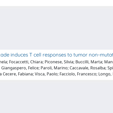
ade induces T cell responses to tumor non-muta
la; Focaccetti, Chiara; Piconese, Silvia; Buccilli, Marta; Ma
Giangaspero, Felice; Paroli, Marino; Caccavale, Rosalba; Spin
ia Cecere, Fabiana; Visca, Paolo; Facciolo, Francesco; Longo,