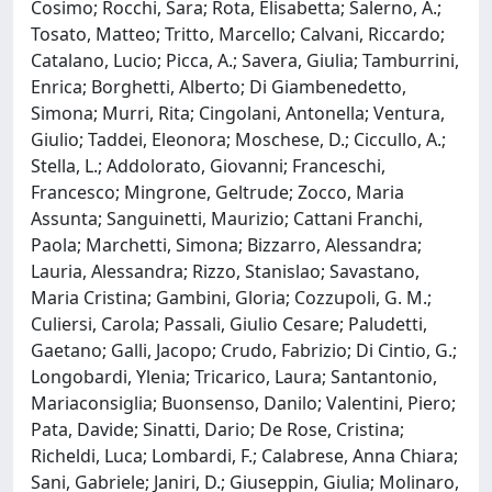
Cosimo; Rocchi, Sara; Rota, Elisabetta; Salerno, A.;
Tosato, Matteo; Tritto, Marcello; Calvani, Riccardo;
Catalano, Lucio; Picca, A.; Savera, Giulia; Tamburrini,
Enrica; Borghetti, Alberto; Di Giambenedetto,
Simona; Murri, Rita; Cingolani, Antonella; Ventura,
Giulio; Taddei, Eleonora; Moschese, D.; Ciccullo, A.;
Stella, L.; Addolorato, Giovanni; Franceschi,
Francesco; Mingrone, Geltrude; Zocco, Maria
Assunta; Sanguinetti, Maurizio; Cattani Franchi,
Paola; Marchetti, Simona; Bizzarro, Alessandra;
Lauria, Alessandra; Rizzo, Stanislao; Savastano,
Maria Cristina; Gambini, Gloria; Cozzupoli, G. M.;
Culiersi, Carola; Passali, Giulio Cesare; Paludetti,
Gaetano; Galli, Jacopo; Crudo, Fabrizio; Di Cintio, G.;
Longobardi, Ylenia; Tricarico, Laura; Santantonio,
Mariaconsiglia; Buonsenso, Danilo; Valentini, Piero;
Pata, Davide; Sinatti, Dario; De Rose, Cristina;
Richeldi, Luca; Lombardi, F.; Calabrese, Anna Chiara;
Sani, Gabriele; Janiri, D.; Giuseppin, Giulia; Molinaro,