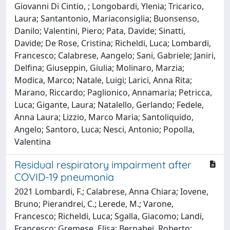
Giovanni Di Cintio, ; Longobardi, Ylenia; Tricarico,
Laura; Santantonio, Mariaconsiglia; Buonsenso,
Danilo; Valentini, Piero; Pata, Davide; Sinatti,
Davide; De Rose, Cristina; Richeldi, Luca; Lombardi,
Francesco; Calabrese, Aangelo; Sani, Gabriele; Janiri,
Delfina; Giuseppin, Giulia; Molinaro, Marzia;
Modica, Marco; Natale, Luigi; Larici, Anna Rita;
Marano, Riccardo; Paglionico, Annamaria; Petricca,
Luca; Gigante, Laura; Natalello, Gerlando; Fedele,
Anna Laura; Lizzio, Marco Maria; Santoliquido,
Angelo; Santoro, Luca; Nesci, Antonio; Popolla,
Valentina
Residual respiratory impairment after
COVID-19 pneumonia
2021 Lombardi, F.; Calabrese, Anna Chiara; Iovene,
Bruno; Pierandrei, C.; Lerede, M.; Varone,
Francesco; Richeldi, Luca; Sgalla, Giacomo; Landi,
Francesco; Gremese, Elisa; Bernabei, Roberto;