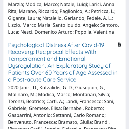
Marzia; Modica, Marco; Natale, Luigi; Larici, Anna
Rita; Marano, Riccardo; Paglionico, A.; Petricca, L.;
Gigante, Laura; Natalello, Gerlando; Fedele, A. L.;
Lizzio, Marco Maria; Santoliquido, Angelo; Santoro,
Luca; Nesci, Domenico Arturo; Popolla, Valentina
Psychological Distress After Covid-19
Recovery: Reciprocal Effects With
Temperament and Emotional
Dysregulation. An Exploratory Study of
Patients Over 60 Years of Age Assessed in
a Post-acute Care Service
2020 Janiri, D.; Kotzalidis, G. D.; Giuseppin, G.;
Molinaro, M.; Modica, Marco; Montanari, Silvia;
Terenzi, Beatrice; Carfi, A.; Landi, Francesco; Sani,
Gabriele; Gremese, Elisa; Bernabei, Roberto;
Gasbarrini, Antonio; Settanni, Carlo Romano;
Benvenuto, Francesca; Bramato, Giulia; Brandi,
Vincenzo; Carfi', Angelo; Ciciarello, Francesca; Rita,