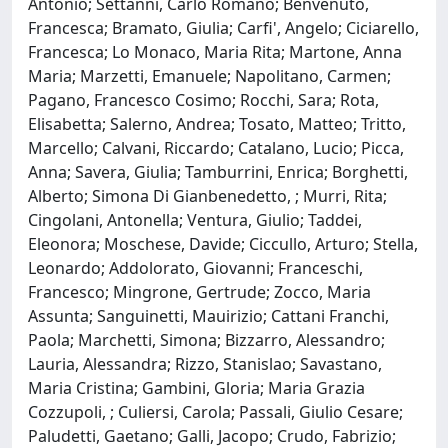
Antonio; Settanni, Carlo Romano; Benvenuto,
Francesca; Bramato, Giulia; Carfi', Angelo; Ciciarello,
Francesca; Lo Monaco, Maria Rita; Martone, Anna
Maria; Marzetti, Emanuele; Napolitano, Carmen;
Pagano, Francesco Cosimo; Rocchi, Sara; Rota,
Elisabetta; Salerno, Andrea; Tosato, Matteo; Tritto,
Marcello; Calvani, Riccardo; Catalano, Lucio; Picca,
Anna; Savera, Giulia; Tamburrini, Enrica; Borghetti,
Alberto; Simona Di Gianbenedetto, ; Murri, Rita;
Cingolani, Antonella; Ventura, Giulio; Taddei,
Eleonora; Moschese, Davide; Ciccullo, Arturo; Stella,
Leonardo; Addolorato, Giovanni; Franceschi,
Francesco; Mingrone, Gertrude; Zocco, Maria
Assunta; Sanguinetti, Mauirizio; Cattani Franchi,
Paola; Marchetti, Simona; Bizzarro, Alessandro;
Lauria, Alessandra; Rizzo, Stanislao; Savastano,
Maria Cristina; Gambini, Gloria; Maria Grazia
Cozzupoli, ; Culiersi, Carola; Passali, Giulio Cesare;
Paludetti, Gaetano; Galli, Jacopo; Crudo, Fabrizio;