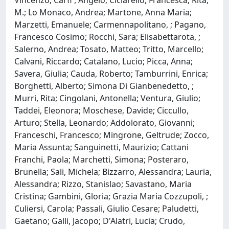
M.; Lo Monaco, Andrea; Martone, Anna Maria;
Marzetti, Emanuele; Carmennapolitano, ; Pagano,
Francesco Cosimo; Rocchi, Sara; Elisabettarota, ;
Salerno, Andrea; Tosato, Matteo; Tritto, Marcello;
Calvani, Riccardo; Catalano, Lucio; Picca, Anna;
Savera, Giulia; Cauda, Roberto; Tamburrini, Enrica;
Borghetti, Alberto; Simona Di Gianbenedetto, ;
Murri, Rita; Cingolani, Antonella; Ventura, Giulio;
Taddei, Eleonora; Moschese, Davide; Ciccullo,
Arturo; Stella, Leonardo; Addolorato, Giovanni;
Franceschi, Francesco; Mingrone, Geltrude; Zocco,
Maria Assunta; Sanguinetti, Maurizio; Cattani
Franchi, Paola; Marchetti, Simona; Posteraro,
Brunella; Sali, Michela; Bizzarro, Alessandra; Lauria,
Alessandra; Rizzo, Stanislao; Savastano, Maria
Cristina; Gambini, Gloria; Grazia Maria Cozzupoli, ;
Culiersi, Carola; Passali, Giulio Cesare; Paludetti,
Gaetano; Galli, Jacopo; D'Alatri, Lucia; Crudo,