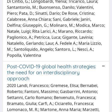
Di Cintio, G.; Longobardi, Ylenia; Tricarico, Laura;
Santantonio, M.; Buonsenso, Danilo; Valentini,
Piero; Pata, D.; Sinatti, Dario; De Rose, Cristina;
Calabrese, Anna Chiara; Sani, Gabriele; Janiri,
Delfina; Giuseppin, G.; Molinaro, M.; Modica, Marco;
Natale, Luigi; Rita Larici, A.; Marano, Riccardo;
Paglionico, A.; Petricca, Luca; Gigante, Lavinia;
Natalello, Gerlando; Laur, A. Fedele A.; Maria Lizzio,
M.; Santoliquido, Angelo; Santoro, L.; Nesci, A.;
Popolla, Valentina
Post-COVID-19 global health strategies:
the need for an interdisciplinary
approach
2020 Landi, Francesco; Gremese, Elisa; Bernabei,
Roberto; Fantoni, Massimo; Gasbarrini, Antonio;
Settanni, Carlo Romano; Benvenuto, Francesca;
Bramato, Giulia; Carfi, A.; Ciciarello, Francesca;
Lomonaco, M. R.; Martone, Anna Maria; Marzetti,