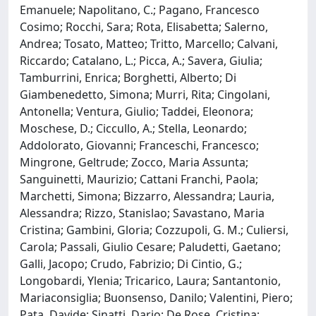
Emanuele; Napolitano, C.; Pagano, Francesco
Cosimo; Rocchi, Sara; Rota, Elisabetta; Salerno,
Andrea; Tosato, Matteo; Tritto, Marcello; Calvani,
Riccardo; Catalano, L.; Picca, A.; Savera, Giulia;
Tamburrini, Enrica; Borghetti, Alberto; Di
Giambenedetto, Simona; Murri, Rita; Cingolani,
Antonella; Ventura, Giulio; Taddei, Eleonora;
Moschese, D.; Ciccullo, A.; Stella, Leonardo;
Addolorato, Giovanni; Franceschi, Francesco;
Mingrone, Geltrude; Zocco, Maria Assunta;
Sanguinetti, Maurizio; Cattani Franchi, Paola;
Marchetti, Simona; Bizzarro, Alessandra; Lauria,
Alessandra; Rizzo, Stanislao; Savastano, Maria
Cristina; Gambini, Gloria; Cozzupoli, G. M.; Culiersi,
Carola; Passali, Giulio Cesare; Paludetti, Gaetano;
Galli, Jacopo; Crudo, Fabrizio; Di Cintio, G.;
Longobardi, Ylenia; Tricarico, Laura; Santantonio,
Mariaconsiglia; Buonsenso, Danilo; Valentini, Piero;
Pata, Davide; Sinatti, Dario; De Rose, Cristina;