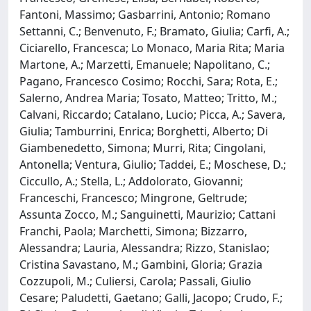
Fantoni, Massimo; Gasbarrini, Antonio; Romano
Settanni, C.; Benvenuto, F.; Bramato, Giulia; Carfi, A.;
Ciciarello, Francesca; Lo Monaco, Maria Rita; Maria
Martone, A.; Marzetti, Emanuele; Napolitano, C.;
Pagano, Francesco Cosimo; Rocchi, Sara; Rota, E.;
Salerno, Andrea Maria; Tosato, Matteo; Tritto, M.;
Calvani, Riccardo; Catalano, Lucio; Picca, A.; Savera,
Giulia; Tamburrini, Enrica; Borghetti, Alberto; Di
Giambenedetto, Simona; Murri, Rita; Cingolani,
Antonella; Ventura, Giulio; Taddei, E.; Moschese, D.;
Ciccullo, A.; Stella, L.; Addolorato, Giovanni;
Franceschi, Francesco; Mingrone, Geltrude;
Assunta Zocco, M.; Sanguinetti, Maurizio; Cattani
Franchi, Paola; Marchetti, Simona; Bizzarro,
Alessandra; Lauria, Alessandra; Rizzo, Stanislao;
Cristina Savastano, M.; Gambini, Gloria; Grazia
Cozzupoli, M.; Culiersi, Carola; Passali, Giulio
Cesare; Paludetti, Gaetano; Galli, Jacopo; Crudo, F.;