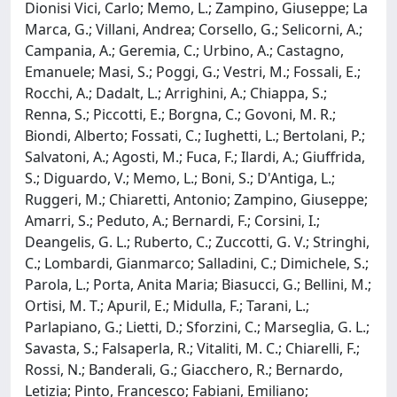
Dionisi Vici, Carlo; Memo, L.; Zampino, Giuseppe; La
Marca, G.; Villani, Andrea; Corsello, G.; Selicorni, A.;
Campania, A.; Geremia, C.; Urbino, A.; Castagno,
Emanuele; Masi, S.; Poggi, G.; Vestri, M.; Fossali, E.;
Rocchi, A.; Dadalt, L.; Arrighini, A.; Chiappa, S.;
Renna, S.; Piccotti, E.; Borgna, C.; Govoni, M. R.;
Biondi, Alberto; Fossati, C.; Iughetti, L.; Bertolani, P.;
Salvatoni, A.; Agosti, M.; Fuca, F.; Ilardi, A.; Giuffrida,
S.; Diguardo, V.; Memo, L.; Boni, S.; D'Antiga, L.;
Ruggeri, M.; Chiaretti, Antonio; Zampino, Giuseppe;
Amarri, S.; Peduto, A.; Bernardi, F.; Corsini, I.;
Deangelis, G. L.; Ruberto, C.; Zuccotti, G. V.; Stringhi,
C.; Lombardi, Gianmarco; Salladini, C.; Dimichele, S.;
Parola, L.; Porta, Anita Maria; Biasucci, G.; Bellini, M.;
Ortisi, M. T.; Apuril, E.; Midulla, F.; Tarani, L.;
Parlapiano, G.; Lietti, D.; Sforzini, C.; Marseglia, G. L.;
Savasta, S.; Falsaperla, R.; Vitaliti, M. C.; Chiarelli, F.;
Rossi, N.; Banderali, G.; Giacchero, R.; Bernardo,
Letizia; Pinto, Francesco; Fabiani, Emiliano;