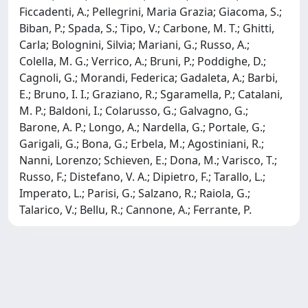
Ficcadenti, A.; Pellegrini, Maria Grazia; Giacoma, S.;
Biban, P.; Spada, S.; Tipo, V.; Carbone, M. T.; Ghitti,
Carla; Bolognini, Silvia; Mariani, G.; Russo, A.;
Colella, M. G.; Verrico, A.; Bruni, P.; Poddighe, D.;
Cagnoli, G.; Morandi, Federica; Gadaleta, A.; Barbi,
E.; Bruno, I. I.; Graziano, R.; Sgaramella, P.; Catalani,
M. P.; Baldoni, I.; Colarusso, G.; Galvagno, G.;
Barone, A. P.; Longo, A.; Nardella, G.; Portale, G.;
Garigali, G.; Bona, G.; Erbela, M.; Agostiniani, R.;
Nanni, Lorenzo; Schieven, E.; Dona, M.; Varisco, T.;
Russo, F.; Distefano, V. A.; Dipietro, F.; Tarallo, L.;
Imperato, L.; Parisi, G.; Salzano, R.; Raiola, G.;
Talarico, V.; Bellu, R.; Cannone, A.; Ferrante, P.
Powered by
IRIS
-
about IRIS
-