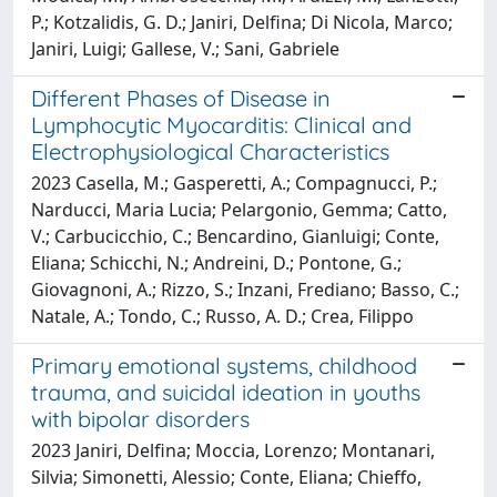
P.; Kotzalidis, G. D.; Janiri, Delfina; Di Nicola, Marco;
Janiri, Luigi; Gallese, V.; Sani, Gabriele
Different Phases of Disease in
Lymphocytic Myocarditis: Clinical and
Electrophysiological Characteristics
2023 Casella, M.; Gasperetti, A.; Compagnucci, P.;
Narducci, Maria Lucia; Pelargonio, Gemma; Catto,
V.; Carbucicchio, C.; Bencardino, Gianluigi; Conte,
Eliana; Schicchi, N.; Andreini, D.; Pontone, G.;
Giovagnoni, A.; Rizzo, S.; Inzani, Frediano; Basso, C.;
Natale, A.; Tondo, C.; Russo, A. D.; Crea, Filippo
Primary emotional systems, childhood
trauma, and suicidal ideation in youths
with bipolar disorders
2023 Janiri, Delfina; Moccia, Lorenzo; Montanari,
Silvia; Simonetti, Alessio; Conte, Eliana; Chieffo,