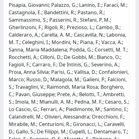
Pisapia, Giovanni; Palazzo, G.; Lanino, E.; Faraci, M.;
Castagnola, E.; Bandettini, R.; Pastano, R.;
Sammassimo, S.; Passerini, R.; Stefani, P. M.;
Gherlinzoni, F.; Rigoli, R.; Prezioso, L.; Cambo, B.;
Calderaro, A.; Carella, A. M.; Cascavilla, N.; Labonia,
M. T.; Celeghini, I.; Mordini, N.; Piana, F.; Vacca, A.;
Sanna, Maria Maddalena; Podda, G.; Corsetti, M. T.;
Rocchetti, A.; Cilloni, D.; De Gobbi, M.; Bianco, O.;
Fagioli, F.; Carraro, F.; De Intinis, G.; Severino, A.;
Proia, Anna Silvia; Parisi, G.; Vallisa, D.; Confalonieri,
Marco; Russo, D.; Malagola, M.; Galieni, P.; Falcioni,
S.; Travaglini, V.; Raimondi, Maria Rosa; Borghero,
C.; Pavan, Giuseppe; Prete, A.; Belotti, T.; Ambretti,
S.; Imola, M.; Mianulli, A. M.; Pedna, M. F.; Cesaro, S.;
Lo Cascio, G.; Ferrari, A.; Piedimonte, M.; Santino, I.;
Calandrelli, M.; Olivieri, Alessandra; Orecchioni, F.;
Mirabile, M.; Centurioni, R.; Gironacci, L.; Caravelli,
D.; Gallo, S.; De Filippi, M.; Cupelli, L.; Dentamaro, T.;
Falco, S.; Eugenio, O. S.; Marotta, S.; Risitano, A.;