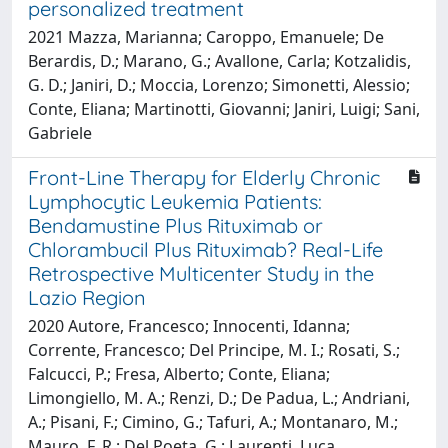
personalized treatment
2021 Mazza, Marianna; Caroppo, Emanuele; De
Berardis, D.; Marano, G.; Avallone, Carla; Kotzalidis,
G. D.; Janiri, D.; Moccia, Lorenzo; Simonetti, Alessio;
Conte, Eliana; Martinotti, Giovanni; Janiri, Luigi; Sani,
Gabriele
Front-Line Therapy for Elderly Chronic
Lymphocytic Leukemia Patients:
Bendamustine Plus Rituximab or
Chlorambucil Plus Rituximab? Real-Life
Retrospective Multicenter Study in the
Lazio Region
2020 Autore, Francesco; Innocenti, Idanna;
Corrente, Francesco; Del Principe, M. I.; Rosati, S.;
Falcucci, P.; Fresa, Alberto; Conte, Eliana;
Limongiello, M. A.; Renzi, D.; De Padua, L.; Andriani,
A.; Pisani, F.; Cimino, G.; Tafuri, A.; Montanaro, M.;
Mauro, F. R.; Del Poeta, G.; Laurenti, Luca