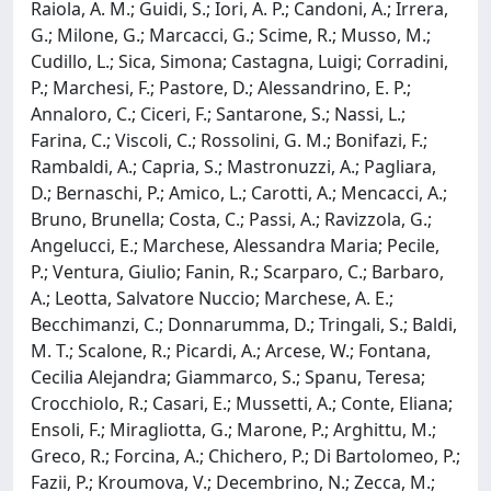
Raiola, A. M.; Guidi, S.; Iori, A. P.; Candoni, A.; Irrera,
G.; Milone, G.; Marcacci, G.; Scime, R.; Musso, M.;
Cudillo, L.; Sica, Simona; Castagna, Luigi; Corradini,
P.; Marchesi, F.; Pastore, D.; Alessandrino, E. P.;
Annaloro, C.; Ciceri, F.; Santarone, S.; Nassi, L.;
Farina, C.; Viscoli, C.; Rossolini, G. M.; Bonifazi, F.;
Rambaldi, A.; Capria, S.; Mastronuzzi, A.; Pagliara,
D.; Bernaschi, P.; Amico, L.; Carotti, A.; Mencacci, A.;
Bruno, Brunella; Costa, C.; Passi, A.; Ravizzola, G.;
Angelucci, E.; Marchese, Alessandra Maria; Pecile,
P.; Ventura, Giulio; Fanin, R.; Scarparo, C.; Barbaro,
A.; Leotta, Salvatore Nuccio; Marchese, A. E.;
Becchimanzi, C.; Donnarumma, D.; Tringali, S.; Baldi,
M. T.; Scalone, R.; Picardi, A.; Arcese, W.; Fontana,
Cecilia Alejandra; Giammarco, S.; Spanu, Teresa;
Crocchiolo, R.; Casari, E.; Mussetti, A.; Conte, Eliana;
Ensoli, F.; Miragliotta, G.; Marone, P.; Arghittu, M.;
Greco, R.; Forcina, A.; Chichero, P.; Di Bartolomeo, P.;
Fazii, P.; Kroumova, V.; Decembrino, N.; Zecca, M.;