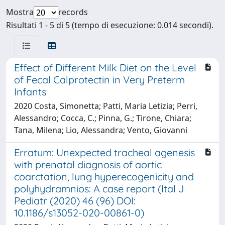
Mostra
records
Risultati 1 - 5 di 5 (tempo di esecuzione: 0.014 secondi).
Effect of Different Milk Diet on the Level
of Fecal Calprotectin in Very Preterm
Infants
2020 Costa, Simonetta; Patti, Maria Letizia; Perri,
Alessandro; Cocca, C.; Pinna, G.; Tirone, Chiara;
Tana, Milena; Lio, Alessandra; Vento, Giovanni
Erratum: Unexpected tracheal agenesis
with prenatal diagnosis of aortic
coarctation, lung hyperecogenicity and
polyhydramnios: A case report (Ital J
Pediatr (2020) 46 (96) DOI:
10.1186/s13052-020-00861-0)