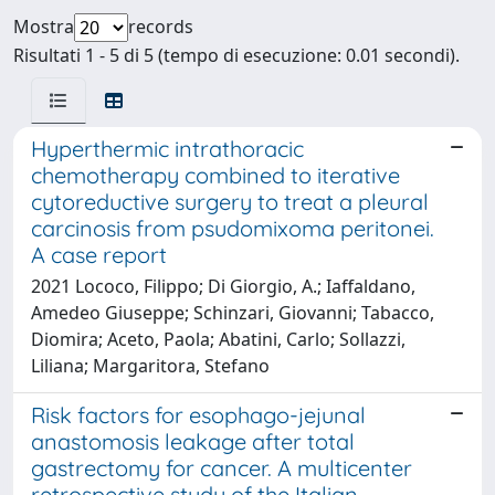
Mostra
records
Risultati 1 - 5 di 5 (tempo di esecuzione: 0.01 secondi).
Hyperthermic intrathoracic
chemotherapy combined to iterative
cytoreductive surgery to treat a pleural
carcinosis from psudomixoma peritonei.
A case report
2021 Lococo, Filippo; Di Giorgio, A.; Iaffaldano,
Amedeo Giuseppe; Schinzari, Giovanni; Tabacco,
Diomira; Aceto, Paola; Abatini, Carlo; Sollazzi,
Liliana; Margaritora, Stefano
Risk factors for esophago-jejunal
anastomosis leakage after total
gastrectomy for cancer. A multicenter
retrospective study of the Italian