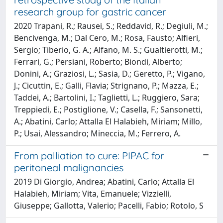
research group for gastric cancer
2020 Trapani, R.; Rausei, S.; Reddavid, R.; Degiuli, M.;
Bencivenga, M.; Dal Cero, M.; Rosa, Fausto; Alfieri,
Sergio; Tiberio, G. A.; Alfano, M. S.; Gualtierotti, M.;
Ferrari, G.; Persiani, Roberto; Biondi, Alberto;
Donini, A.; Graziosi, L.; Sasia, D.; Geretto, P.; Vigano,
J.; Cicuttin, E.; Galli, Flavia; Strignano, P.; Mazza, E.;
Taddei, A.; Bartolini, I.; Taglietti, L.; Ruggiero, Sara;
Treppiedi, E.; Postiglione, V.; Casella, F.; Sansonetti,
A.; Abatini, Carlo; Attalla El Halabieh, Miriam; Millo,
P.; Usai, Alessandro; Mineccia, M.; Ferrero, A.
From palliation to cure: PIPAC for
peritoneal malignancies
2019 Di Giorgio, Andrea; Abatini, Carlo; Attalla El
Halabieh, Miriam; Vita, Emanuele; Vizzielli,
Giuseppe; Gallotta, Valerio; Pacelli, Fabio; Rotolo, S