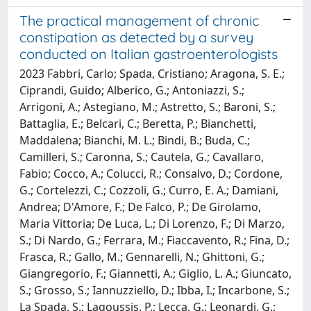
The practical management of chronic
constipation as detected by a survey
conducted on Italian gastroenterologists
2023 Fabbri, Carlo; Spada, Cristiano; Aragona, S. E.;
Ciprandi, Guido; Alberico, G.; Antoniazzi, S.;
Arrigoni, A.; Astegiano, M.; Astretto, S.; Baroni, S.;
Battaglia, E.; Belcari, C.; Beretta, P.; Bianchetti,
Maddalena; Bianchi, M. L.; Bindi, B.; Buda, C.;
Camilleri, S.; Caronna, S.; Cautela, G.; Cavallaro,
Fabio; Cocco, A.; Colucci, R.; Consalvo, D.; Cordone,
G.; Cortelezzi, C.; Cozzoli, G.; Curro, E. A.; Damiani,
Andrea; D'Amore, F.; De Falco, P.; De Girolamo,
Maria Vittoria; De Luca, L.; Di Lorenzo, F.; Di Marzo,
S.; Di Nardo, G.; Ferrara, M.; Fiaccavento, R.; Fina, D.;
Frasca, R.; Gallo, M.; Gennarelli, N.; Ghittoni, G.;
Giangregorio, F.; Giannetti, A.; Giglio, L. A.; Giuncato,
S.; Grosso, S.; Iannuzziello, D.; Ibba, I.; Incarbone, S.;
La Spada, S.; Lagoussis, P.; Lecca, G.; Leonardi, G.;