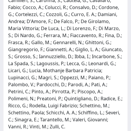
Camilleri, S.; Caronna, S.; Cautela, G.; Cavallaro,
Fabio; Cocco, A.; Colucci, R.; Consalvo, D.; Cordone,
G.; Cortelezzi, C.; Cozzoli, G.; Curro, E. A.; Damiani,
Andrea; D'Amore, F.; De Falco, P.; De Girolamo,
Maria Vittoria; De Luca, L.; Di Lorenzo, F.; Di Marzo,
S.; Di Nardo, G.; Ferrara, M.; Fiaccavento, R.; Fina, D.;
Frasca, R.; Gallo, M.; Gennarelli, N.; Ghittoni, G.;
Giangregorio, F.; Giannetti, A.; Giglio, L. A.; Giuncato,
S.; Grosso, S.; Iannuzziello, D.; Ibba, I.; Incarbone, S.;
La Spada, S.; Lagoussis, P.; Lecca, G.; Leonardi, G.;
Licari, G.; Lucia, Mothanje Barbara Patricia;
Lupinacci, G.; Magri, S.; Oppezzi, M.; Paiano, P.;
Palombo, V.; Pardocchi, D.; Parodi, A.; Pati, A.;
Petrini, C.; Pinto, A.; Pirrotta, P.; Piscopo, A.;
Polimeni, N.; Preatoni, P.; Quintigliano, D.; Radice, E.;
Ricco, G.; Rodella, Luigi Fabrizio; Schettino, M.;
Schettino, Paola; Schicchi, A. A.; Schiffino, L.; Severi,
C.; Sinagra, E.; Tarantello, M.; Valeri, Giovanni;
Vanni, R.; Vinti, M.; Zulli, C.