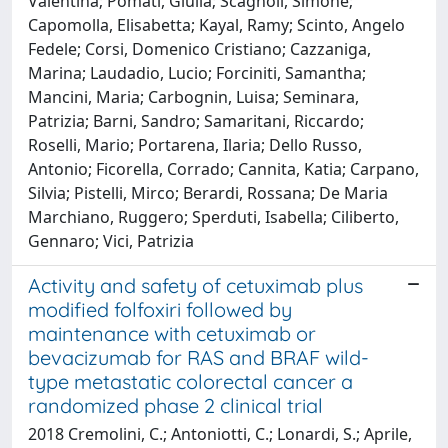
Valentina; Pomati, Giulia; Scagnoli, Simone;
Capomolla, Elisabetta; Kayal, Ramy; Scinto, Angelo
Fedele; Corsi, Domenico Cristiano; Cazzaniga,
Marina; Laudadio, Lucio; Forciniti, Samantha;
Mancini, Maria; Carbognin, Luisa; Seminara,
Patrizia; Barni, Sandro; Samaritani, Riccardo;
Roselli, Mario; Portarena, Ilaria; Dello Russo,
Antonio; Ficorella, Corrado; Cannita, Katia; Carpano,
Silvia; Pistelli, Mirco; Berardi, Rossana; De Maria
Marchiano, Ruggero; Sperduti, Isabella; Ciliberto,
Gennaro; Vici, Patrizia
Activity and safety of cetuximab plus
modified folfoxiri followed by
maintenance with cetuximab or
bevacizumab for RAS and BRAF wild-
type metastatic colorectal cancer a
randomized phase 2 clinical trial
2018 Cremolini, C.; Antoniotti, C.; Lonardi, S.; Aprile,