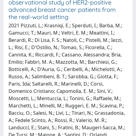
observational study of HER2-positive
advanced breast cancer patients from
the real-world setting
2021 Pizzuti, L.; Krasniqi, E.; Sperduti, I.; Barba, M.;
Gamucci, T.; Mauri, M.; Veltri, E. M.; Meattini, I.;
Berardi, R.; Di Lisa, F. S.; Natoli, C.; Pistelli, M.; Iezzi,
L.; Risi, E.; D'Ostilio, N.; Tomao, S.; Ficorella, C.;
Cannita, K.; Riccardi, F.; Cassano, Alessandra; Bria,
Emilio; Fabbri, M. A.; Mazzotta, M.; Barchiesi, G.;
Botticelli, A.; D'Auria, G.; Ceribelli, A.; Michelotti, A.;
Russo, A.; Salimbeni, B. T.; Sarobba, G.; Giotta, F.;
Paris, Ida; Saltarelli, R.; Marinelli, D.; Corsi,
Domenico Cristiano; Capomolla, E. M.; Sini, V.;
Moscetti, L.; Mentuccia, L.; Tonini, G.; Raffaele, M.;
Marchetti, L.; Minelli, M.; Ruggeri, E. M.; Scavina, P.;
Bacciu, O.; Salesi, N.; Livi, L.; Tinari, N.; Grassadonia,
A.; Fedele Scinto, A.; Rossi, R.; Valerio, M. R.;
Landucci, E.; Stani, S.; Fratini, B.; Maugeri-Sacca, M.;
De Tursi, M.; Maione, A.; Santini, D.; Orlandi,