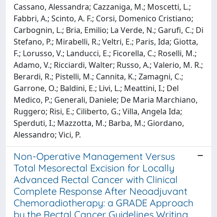
Cassano, Alessandra; Cazzaniga, M.; Moscetti, L.;
Fabbri, A.; Scinto, A. F.; Corsi, Domenico Cristiano;
Carbognin, L.; Bria, Emilio; La Verde, N.; Garufi, C.; Di
Stefano, P.; Mirabelli, R.; Veltri, E.; Paris, Ida; Giotta,
F.; Lorusso, V.; Landucci, E.; Ficorella, C.; Roselli, M.;
Adamo, V.; Ricciardi, Walter; Russo, A.; Valerio, M. R.;
Berardi, R.; Pistelli, M.; Cannita, K.; Zamagni, C.;
Garrone, O.; Baldini, E.; Livi, L.; Meattini, I.; Del
Medico, P.; Generali, Daniele; De Maria Marchiano,
Ruggero; Risi, E.; Ciliberto, G.; Villa, Angela Ida;
Sperduti, I.; Mazzotta, M.; Barba, M.; Giordano,
Alessandro; Vici, P.
Non-Operative Management Versus
Total Mesorectal Excision for Locally
Advanced Rectal Cancer with Clinical
Complete Response After Neoadjuvant
Chemoradiotherapy: a GRADE Approach
by the Rectal Cancer Guidelines Writing