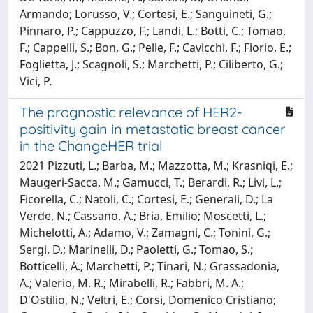
Armando; Lorusso, V.; Cortesi, E.; Sanguineti, G.;
Pinnaro, P.; Cappuzzo, F.; Landi, L.; Botti, C.; Tomao,
F.; Cappelli, S.; Bon, G.; Pelle, F.; Cavicchi, F.; Fiorio, E.;
Foglietta, J.; Scagnoli, S.; Marchetti, P.; Ciliberto, G.;
Vici, P.
The prognostic relevance of HER2-
positivity gain in metastatic breast cancer
in the ChangeHER trial
2021 Pizzuti, L.; Barba, M.; Mazzotta, M.; Krasniqi, E.;
Maugeri-Sacca, M.; Gamucci, T.; Berardi, R.; Livi, L.;
Ficorella, C.; Natoli, C.; Cortesi, E.; Generali, D.; La
Verde, N.; Cassano, A.; Bria, Emilio; Moscetti, L.;
Michelotti, A.; Adamo, V.; Zamagni, C.; Tonini, G.;
Sergi, D.; Marinelli, D.; Paoletti, G.; Tomao, S.;
Botticelli, A.; Marchetti, P.; Tinari, N.; Grassadonia,
A.; Valerio, M. R.; Mirabelli, R.; Fabbri, M. A.;
D'Ostilio, N.; Veltri, E.; Corsi, Domenico Cristiano;