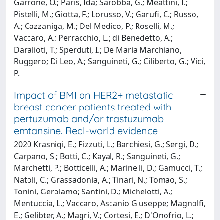
Garrone, O.; Paris, Ida; Sarobba, G.; Meattini, I.;
Pistelli, M.; Giotta, F.; Lorusso, V.; Garufi, C.; Russo,
A.; Cazzaniga, M.; Del Medico, P.; Roselli, M.;
Vaccaro, A.; Perracchio, L.; di Benedetto, A.;
Daralioti, T.; Sperduti, I.; De Maria Marchiano,
Ruggero; Di Leo, A.; Sanguineti, G.; Ciliberto, G.; Vici,
P.
Impact of BMI on HER2+ metastatic
breast cancer patients treated with
pertuzumab and/or trastuzumab
emtansine. Real-world evidence
2020 Krasniqi, E.; Pizzuti, L.; Barchiesi, G.; Sergi, D.;
Carpano, S.; Botti, C.; Kayal, R.; Sanguineti, G.;
Marchetti, P.; Botticelli, A.; Marinelli, D.; Gamucci, T.;
Natoli, C.; Grassadonia, A.; Tinari, N.; Tomao, S.;
Tonini, Gerolamo; Santini, D.; Michelotti, A.;
Mentuccia, L.; Vaccaro, Ascanio Giuseppe; Magnolfi,
E.; Gelibter, A.; Magri, V.; Cortesi, E.; D'Onofrio, L.;