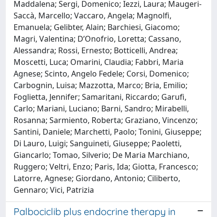
Maddalena; Sergi, Domenico; Iezzi, Laura; Maugeri-
Saccà, Marcello; Vaccaro, Angela; Magnolfi,
Emanuela; Gelibter, Alain; Barchiesi, Giacomo;
Magri, Valentina; D’Onofrio, Loretta; Cassano,
Alessandra; Rossi, Ernesto; Botticelli, Andrea;
Moscetti, Luca; Omarini, Claudia; Fabbri, Maria
Agnese; Scinto, Angelo Fedele; Corsi, Domenico;
Carbognin, Luisa; Mazzotta, Marco; Bria, Emilio;
Foglietta, Jennifer; Samaritani, Riccardo; Garufi,
Carlo; Mariani, Luciano; Barni, Sandro; Mirabelli,
Rosanna; Sarmiento, Roberta; Graziano, Vincenzo;
Santini, Daniele; Marchetti, Paolo; Tonini, Giuseppe;
Di Lauro, Luigi; Sanguineti, Giuseppe; Paoletti,
Giancarlo; Tomao, Silverio; De Maria Marchiano,
Ruggero; Veltri, Enzo; Paris, Ida; Giotta, Francesco;
Latorre, Agnese; Giordano, Antonio; Ciliberto,
Gennaro; Vici, Patrizia
Palbociclib plus endocrine therapy in