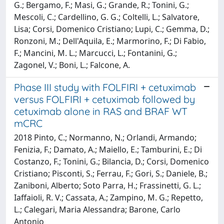
G.; Bergamo, F.; Masi, G.; Grande, R.; Tonini, G.;
Mescoli, C.; Cardellino, G. G.; Coltelli, L.; Salvatore,
Lisa; Corsi, Domenico Cristiano; Lupi, C.; Gemma, D.;
Ronzoni, M.; Dell'Aquila, E.; Marmorino, F.; Di Fabio,
F.; Mancini, M. L.; Marcucci, L.; Fontanini, G.;
Zagonel, V.; Boni, L.; Falcone, A.
Phase III study with FOLFIRI + cetuximab
versus FOLFIRI + cetuximab followed by
cetuximab alone in RAS and BRAF WT
mCRC
2018 Pinto, C.; Normanno, N.; Orlandi, Armando;
Fenizia, F.; Damato, A.; Maiello, E.; Tamburini, E.; Di
Costanzo, F.; Tonini, G.; Bilancia, D.; Corsi, Domenico
Cristiano; Pisconti, S.; Ferrau, F.; Gori, S.; Daniele, B.;
Zaniboni, Alberto; Soto Parra, H.; Frassinetti, G. L.;
Iaffaioli, R. V.; Cassata, A.; Zampino, M. G.; Repetto,
L.; Calegari, Maria Alessandra; Barone, Carlo
Antonio