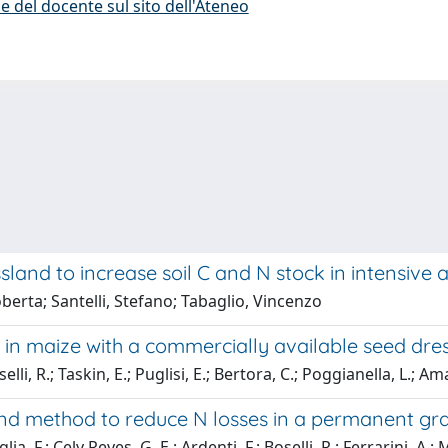
e del docente sul sito dell'Ateneo
land to increase soil C and N stock in intensive
oberta; Santelli, Stefano; Tabaglio, Vincenzo
es in maize with a commercially available seed dre
elli, R.; Taskin, E.; Puglisi, E.; Bertora, C.; Poggianella, L.; Ama
 and method to reduce N losses in a permanent gr
ia, F.; Cely Reyes, G. E.; Ardenti, F.; Boselli, R.; Ferrarini, A.; M