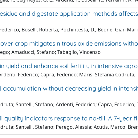
residue and digestate application methods affect
Federico; Boselli, Roberta; Pochintesta, D.; Beone, Gian Mari
 cover crop mitigates nitrous oxide emissions with
Diego; Amaducci, Stefano; Tabaglio, Vincenzo
in yield and enhance soil fertility in intensive ag
; Ardenti, Federico; Capra, Federico; Maris, Stefania Codruta;
 accumulation without decreasing yield in intensi
odruta; Santelli, Stefano; Ardenti, Federico; Capra, Federico;
 quality indicators response to no-till: A 7-year f
odruta; Santelli, Stefano; Perego, Alessia; Acutis, Marco; Br