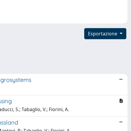
Esportazione
 agrosystems
ssing
ducci, S.; Tabaglio, V.; Fiorini, A.
assland
antovi, P.; Tabaglio, V.; Fiorini, A.