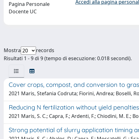
Accedi alla pagina personal
Pagina Personale
Docente UC
Mostra
records
Risultati 1 - 9 di 9 (tempo di esecuzione: 0.018 secondi).
Cover crops, compost, and conversion to grass
2021 Maris, Stefania Codruta; Fiorini, Andrea; Boselli, R
Reducing N fertilization without yield penalti
2021 Maris, S. C.; Capra, F.; Ardenti, F.; Chiodini, M. E.; Bos
Strong potential of slurry application timing
2021 Maris, S. C.; Abalos, D.; Capra, F.; Moscatelli, G.; Scagl