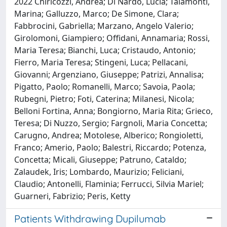
2022 Chiricozzi, Andrea; Di Nardo, Lucia; Talamonti,
Marina; Galluzzo, Marco; De Simone, Clara;
Fabbrocini, Gabriella; Marzano, Angelo Valerio;
Girolomoni, Giampiero; Offidani, Annamaria; Rossi,
Maria Teresa; Bianchi, Luca; Cristaudo, Antonio;
Fierro, Maria Teresa; Stingeni, Luca; Pellacani,
Giovanni; Argenziano, Giuseppe; Patrizi, Annalisa;
Pigatto, Paolo; Romanelli, Marco; Savoia, Paola;
Rubegni, Pietro; Foti, Caterina; Milanesi, Nicola;
Belloni Fortina, Anna; Bongiorno, Maria Rita; Grieco,
Teresa; Di Nuzzo, Sergio; Fargnoli, Maria Concetta;
Carugno, Andrea; Motolese, Alberico; Rongioletti,
Franco; Amerio, Paolo; Balestri, Riccardo; Potenza,
Concetta; Micali, Giuseppe; Patruno, Cataldo;
Zalaudek, Iris; Lombardo, Maurizio; Feliciani,
Claudio; Antonelli, Flaminia; Ferrucci, Silvia Mariel;
Guarneri, Fabrizio; Peris, Ketty
Patients Withdrawing Dupilumab