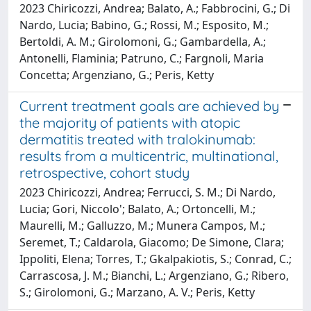
2023 Chiricozzi, Andrea; Balato, A.; Fabbrocini, G.; Di
Nardo, Lucia; Babino, G.; Rossi, M.; Esposito, M.;
Bertoldi, A. M.; Girolomoni, G.; Gambardella, A.;
Antonelli, Flaminia; Patruno, C.; Fargnoli, Maria
Concetta; Argenziano, G.; Peris, Ketty
Current treatment goals are achieved by
the majority of patients with atopic
dermatitis treated with tralokinumab:
results from a multicentric, multinational,
retrospective, cohort study
2023 Chiricozzi, Andrea; Ferrucci, S. M.; Di Nardo,
Lucia; Gori, Niccolo'; Balato, A.; Ortoncelli, M.;
Maurelli, M.; Galluzzo, M.; Munera Campos, M.;
Seremet, T.; Caldarola, Giacomo; De Simone, Clara;
Ippoliti, Elena; Torres, T.; Gkalpakiotis, S.; Conrad, C.;
Carrascosa, J. M.; Bianchi, L.; Argenziano, G.; Ribero,
S.; Girolomoni, G.; Marzano, A. V.; Peris, Ketty