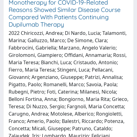
Monotherapy for COVID-19-Related
Reasons Showed Similar Disease Course
Compared With Patients Continuing
Dupilumab Therapy
2022 Chiricozzi, Andrea; Di Nardo, Lucia; Talamonti,
Marina; Galluzzo, Marco; De Simone, Clara;
Fabbrocini, Gabriella; Marzano, Angelo Valerio;
Girolomoni, Giampiero; Offidani, Annamaria; Rossi,
Maria Teresa; Bianchi, Luca; Cristaudo, Antonio;
Fierro, Maria Teresa; Stingeni, Luca; Pellacani,
Giovanni; Argenziano, Giuseppe; Patrizi, Annalisa;
Pigatto, Paolo; Romanelli, Marco; Savoia, Paola;
Rubegni, Pietro; Foti, Caterina; Milanesi, Nicola;
Belloni Fortina, Anna; Bongiorno, Maria Rita; Grieco,
Teresa; Di Nuzzo, Sergio; Fargnoli, Maria Concetta;
Carugno, Andrea; Motolese, Alberico; Rongioletti,
Franco; Amerio, Paolo; Balestri, Riccardo; Potenza,
Concetta; Micali, Giuseppe; Patruno, Cataldo;
Zalaudek, Iris; Lombardo, Maurizio; Feliciani,