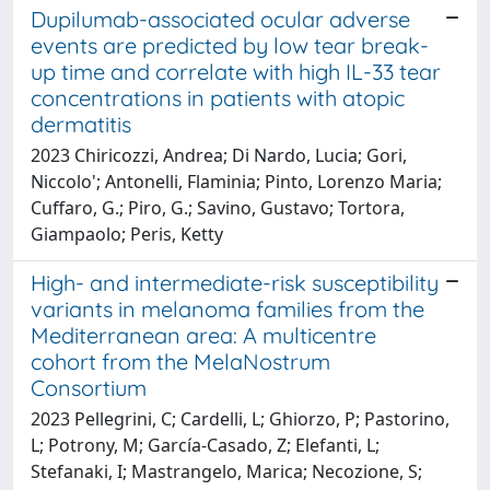
Dupilumab-associated ocular adverse
events are predicted by low tear break-
up time and correlate with high IL-33 tear
concentrations in patients with atopic
dermatitis
2023 Chiricozzi, Andrea; Di Nardo, Lucia; Gori,
Niccolo'; Antonelli, Flaminia; Pinto, Lorenzo Maria;
Cuffaro, G.; Piro, G.; Savino, Gustavo; Tortora,
Giampaolo; Peris, Ketty
High- and intermediate-risk susceptibility
variants in melanoma families from the
Mediterranean area: A multicentre
cohort from the MelaNostrum
Consortium
2023 Pellegrini, C; Cardelli, L; Ghiorzo, P; Pastorino,
L; Potrony, M; García-Casado, Z; Elefanti, L;
Stefanaki, I; Mastrangelo, Marica; Necozione, S;