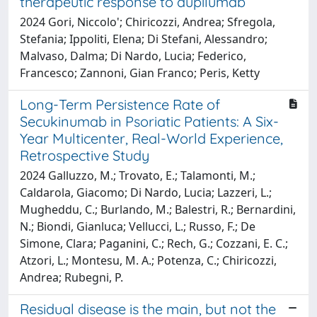
therapeutic response to dupilumab
2024 Gori, Niccolo'; Chiricozzi, Andrea; Sfregola,
Stefania; Ippoliti, Elena; Di Stefani, Alessandro;
Malvaso, Dalma; Di Nardo, Lucia; Federico,
Francesco; Zannoni, Gian Franco; Peris, Ketty
Long-Term Persistence Rate of
Secukinumab in Psoriatic Patients: A Six-
Year Multicenter, Real-World Experience,
Retrospective Study
2024 Galluzzo, M.; Trovato, E.; Talamonti, M.;
Caldarola, Giacomo; Di Nardo, Lucia; Lazzeri, L.;
Mugheddu, C.; Burlando, M.; Balestri, R.; Bernardini,
N.; Biondi, Gianluca; Vellucci, L.; Russo, F.; De
Simone, Clara; Paganini, C.; Rech, G.; Cozzani, E. C.;
Atzori, L.; Montesu, M. A.; Potenza, C.; Chiricozzi,
Andrea; Rubegni, P.
Residual disease is the main, but not the