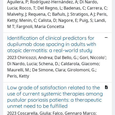
Aguilera, P; Rodríguez-Hernández, A; Di Nardo,
Lucia; Rocco, T; Del Regno, L; Badenas, C; Carrera, C;
Malvehy, J; Requena, C; Bañuls, J; Stratigos, A J; Peris,
Ketty; Menin, C; Calista, D; Nagore, E; Puig, S; Landi,
M T; Fargnoli, Maria Concetta
Identification of clinical predictors for
dupilumab dose spacing in adults with
atopic dermatitis: a real-world study
2023 Chiricozzi, Andrea; Dal Bello, G.; Gori, Niccolo';
Di Nardo, Lucia; Schena, D.; Caldarola, Giacomo;
Maurelli, M.; De Simone, Clara; Girolomoni, G.;
Peris, Ketty
Low grade of satisfaction related to the
use of current systemic therapies among
pustular psoriasis patients: a therapeutic
unmet need to be fulfilled
2023 Coscarella, Giulia; Falco, Gennaro Marco;