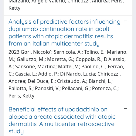
Marzano, Angelo Valerio; Chiricozzi, Andrea; Peris,
Ketty
Analysis of predictive factors influencing
dupilumab continuation rate in adult
patients with atopic dermatitis: results
from an Italian multicenter study
2023 Gori, Niccolo'; Sernicola, A.; Tolino, E.; Mariano,
M.; Galluzzo, M.; Moretta, G.; Coppola, R.; D'Alessio,
A.; Sansone, Martina; Maffei, V.; Paolino, C.; Ferrao,
C.; Cascia, L.; Addio, P.; Di Nardo, Lucia; Chiricozzi,
Andrea; Del Duca, E.; Cristaudo, A.; Bianchi, L.;
Pallotta, S.; Panasiti, V.; Pellacani, G.; Potenza, C.;
Peris, Ketty
Beneficial effects of upadacitinib on
alopecia areata associated with atopic
dermatitis: A multicenter retrospective
study