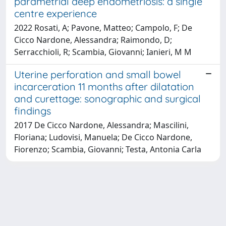
parametrial deep endometriosis: a single
centre experience
2022 Rosati, A; Pavone, Matteo; Campolo, F; De
Cicco Nardone, Alessandra; Raimondo, D;
Serracchioli, R; Scambia, Giovanni; Ianieri, M M
Uterine perforation and small bowel
incarceration 11 months after dilatation
and curettage: sonographic and surgical
findings
2017 De Cicco Nardone, Alessandra; Mascilini,
Floriana; Ludovisi, Manuela; De Cicco Nardone,
Fiorenzo; Scambia, Giovanni; Testa, Antonia Carla
Powered by
IRIS
-
about IRIS
-