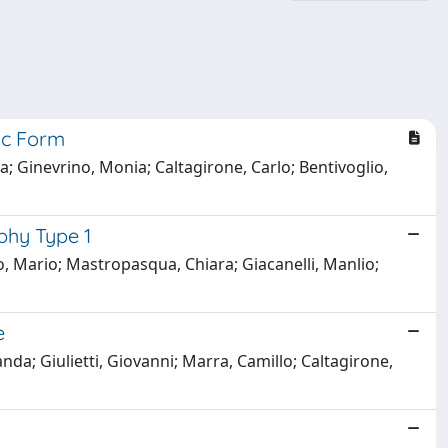
ic Form
a; Ginevrino, Monia; Caltagirone, Carlo; Bentivoglio,
phy Type 1
so, Mario; Mastropasqua, Chiara; Giacanelli, Manlio;
e
da; Giulietti, Giovanni; Marra, Camillo; Caltagirone,