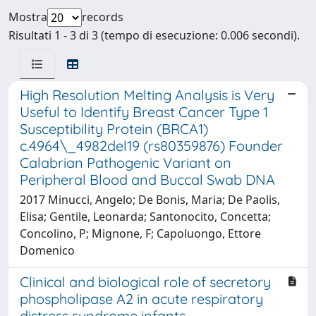
Mostra
records
Risultati 1 - 3 di 3 (tempo di esecuzione: 0.006 secondi).
High Resolution Melting Analysis is Very
Useful to Identify Breast Cancer Type 1
Susceptibility Protein (BRCA1)
c.4964\_4982del19 (rs80359876) Founder
Calabrian Pathogenic Variant on
Peripheral Blood and Buccal Swab DNA
2017 Minucci, Angelo; De Bonis, Maria; De Paolis,
Elisa; Gentile, Leonarda; Santonocito, Concetta;
Concolino, P; Mignone, F; Capoluongo, Ettore
Domenico
Clinical and biological role of secretory
phospholipase A2 in acute respiratory
distress syndrome infants