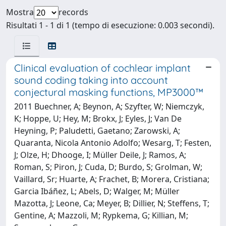
Mostra
records
Risultati 1 - 1 di 1 (tempo di esecuzione: 0.003 secondi).
Clinical evaluation of cochlear implant
sound coding taking into account
conjectural masking functions, MP3000™
2011 Buechner, A; Beynon, A; Szyfter, W; Niemczyk,
K; Hoppe, U; Hey, M; Brokx, J; Eyles, J; Van De
Heyning, P; Paludetti, Gaetano; Zarowski, A;
Quaranta, Nicola Antonio Adolfo; Wesarg, T; Festen,
J; Olze, H; Dhooge, I; Müller Deile, J; Ramos, A;
Roman, S; Piron, J; Cuda, D; Burdo, S; Grolman, W;
Vaillard, Sr; Huarte, A; Frachet, B; Morera, Cristiana;
Garcia Ibáñez, L; Abels, D; Walger, M; Müller
Mazotta, J; Leone, Ca; Meyer, B; Dillier, N; Steffens, T;
Gentine, A; Mazzoli, M; Rypkema, G; Killian, M;