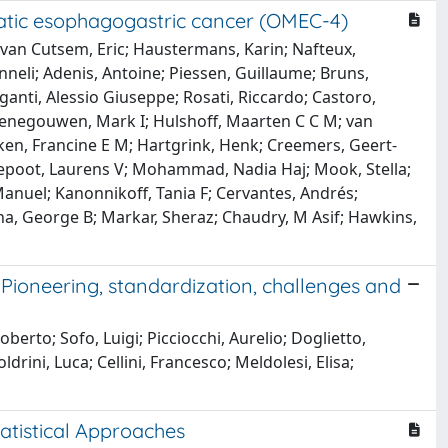
astatic esophagogastric cancer (OMEC-4)
 van Cutsem, Eric; Haustermans, Karin; Nafteux,
eli; Adenis, Antoine; Piessen, Guillaume; Bruns,
ganti, Alessio Giuseppe; Rosati, Riccardo; Castoro,
 Henegouwen, Mark I; Hulshoff, Maarten C C M; van
ncken, Francine E M; Hartgrink, Henk; Creemers, Geert-
erepoot, Laurens V; Mohammad, Nadia Haj; Mook, Stella;
 Manuel; Kanonnikoff, Tania F; Cervantes, Andrés;
na, George B; Markar, Sheraz; Chaudry, M Asif; Hawkins,
 Pioneering, standardization, challenges and
oberto; Sofo, Luigi; Picciocchi, Aurelio; Doglietto,
rini, Luca; Cellini, Francesco; Meldolesi, Elisa;
atistical Approaches