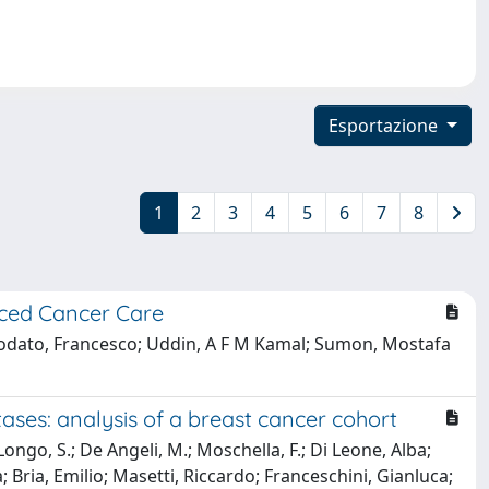
Esportazione
1
2
3
4
5
6
7
8
anced Cancer Care
a; Deodato, Francesco; Uddin, A F M Kamal; Sumon, Mostafa
ses: analysis of a breast cancer cohort
Longo, S.; De Angeli, M.; Moschella, F.; Di Leone, Alba;
 Bria, Emilio; Masetti, Riccardo; Franceschini, Gianluca;