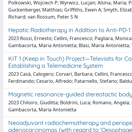
Polkowski, Wojciech P; Wyrwicz, Lucjan; Alsina, Maria; 
Guckenberger, Matthias; Griffiths, Ewen A; Smyth, Eliz
Richard; van Rossum, Peter S N
Hepatic Radiotherapy in Addition to Anti-PD-
2023 Rossi, Ernesto; Cellini, Francesco; Pagliara, Monic
Gambacorta, Maria Antonietta; Blasi, Maria Antonietta;
KIT 1 (Keep in Touch) Project—Televisits for 
Establishing a Telemedicine System
2023 Casà, Calogero; Corvari, Barbara; Cellini, Francesco
Ferdinando; Cesario, Alfredo; Patarnello, Stefano; Baldu
Magnetic resonance-guided stereotactic body 
2023 Chiloiro, Giuditta; Boldrini, Luca; Romano, Angela;
Gambacorta, Maria Antonietta
Neoadjuvant radiochemotherapy and periopera
adenocarcinomas (with regard to 'Oesophageal 