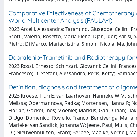
Comparative Effectiveness of Chemotherapy 
World Multicenter Analysis (PAULA-1)
2023 Arcelli, Alessandra; Tarantino, Giuseppe; Cellini, F
Scotti, Valerio; Rosetto, Maria Elena; Djan, Igor; Parisi, 
Pietro; Di Marco, Mariacristina; Simoni, Nicola; Ma, Joh
Dabrafenib-Trametinib and Radiotherapy fo
2023 Rossi, Ernesto; Schinzari, Giovanni; Cellini, Franc
Francesco; Di Stefani, Alessandro; Peris, Ketty; Gambac
Definition, diagnosis and treatment of oligom
2023 Kroese, Tiuri E; van Laarhoven, Hanneke W M; Scho
Melissa; Obermannova, Radka; Mortensen, Hanna R; Nordsm
Florian; Gockel, Ines; Moehler, Markus; Gani, Cihan; Lia
D'Ugo, Domenico; Roviello, Franco; Bencivenga, Maria;
Marieke; van Sandick, Johanna W; Jeene, Paul; Muijs, Ch
J C; Nieuwenhuijzen, Grard; Berbee, Maaike; Verheij, Ma