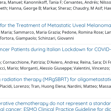
Pera, Manuel; Kanonnikoff, Tania F; Cervantes, Andrés; Nils
abeth; Hanna, George B; Markar, Sheraz; Chaudry, M Asif; Ha
1 for the Treatment of Metastatic Uveal Melanoma
a Maria; Sammarco, Maria Grazia; Pedone, Romina Rose; Lancel
 Tortora, Giampaolo; Schinzari, Giovanni
Cancer Patients during Italian Lockdown for COVI
; Cornacchione, Patrizia; D'Aviero, Andrea; Reina, Sara; Di Fr
cci, Mario; Morganti, Alessio Giuseppe; Valentini, Vincenzo;
radiation therapy (MRgSBRT) for oligometastatic 
 Placidi, Lorenzo; Tran, Huong Elena; Nardini, Matteo; Massac
tive chemotherapy do not represent a standard 
cancer: ESMO Clinical Practice Guideline for dia