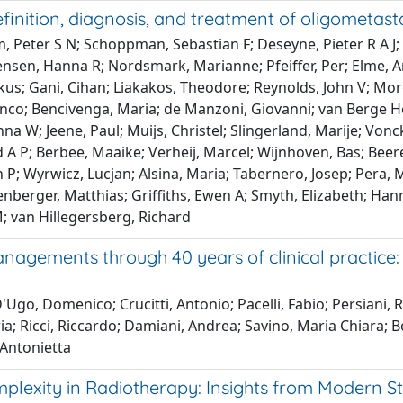
 definition, diagnosis, and treatment of oligomet
, Peter S N; Schoppman, Sebastian F; Deseyne, Pieter R A J;
en, Hanna R; Nordsmark, Marianne; Pfeiffer, Per; Elme, Ann
arkus; Gani, Cihan; Liakakos, Theodore; Reynolds, John V; Mor
Franco; Bencivenga, Maria; de Manzoni, Giovanni; van Berge
na W; Jeene, Paul; Muijs, Christel; Slingerland, Marije; Vo
d A P; Berbee, Maaike; Verheij, Marcel; Wijnhoven, Bas; Be
ch P; Wyrwicz, Lucjan; Alsina, Maria; Tabernero, Josep; Pera,
berger, Matthias; Griffiths, Ewen A; Smyth, Elizabeth; Han
 van Hillegersberg, Richard
anagements through 40 years of clinical practice:
D'Ugo, Domenico; Crucitti, Antonio; Pacelli, Fabio; Persiani, R
; Ricci, Riccardo; Damiani, Andrea; Savino, Maria Chiara; Bold
 Antonietta
plexity in Radiotherapy: Insights from Modern St