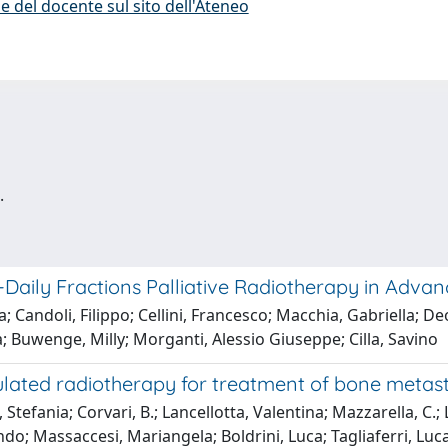
e del docente sul sito dell'Ateneo
.
o-Daily Fractions Palliative Radiotherapy in Adv
zia; Candoli, Filippo; Cellini, Francesco; Macchia, Gabriell
Buwenge, Milly; Morganti, Alessio Giuseppe; Cilla, Savino
lated radiotherapy for treatment of bone metasta
 Stefania; Corvari, B.; Lancellotta, Valentina; Mazzarella, C.; 
o; Massaccesi, Mariangela; Boldrini, Luca; Tagliaferri, Luca;