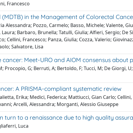
ini, Francesco
rd (MDTB) in the Management of Colorectal Cance
a Alessandra; Pozzo, Carmelo; Basso, Michele; Valente, Giusti
, Laura; Barbaro, Brunella; Tatulli, Giulia; Alfieri, Sergio; D
sco; Cellini, Francesco; Panza, Giulia; Cozza, Valerio; Giovin
olo; Salvatore, Lisa
te cancer: Meet-URO and AIOM consensus about 
; Procopio, G; Berruti, A; Bertoldo, F; Tucci, M; De Giorgi, 
ancer: A PRISMA-compliant systematic review
alietta, Erika; Medici, Federica; Mattiucci, Gian Carlo; Cellini
ovanni; Arcelli, Alessandra; Morganti, Alessio Giuseppe
n turn to a renaissance due to high quality assur
liaferri, Luca