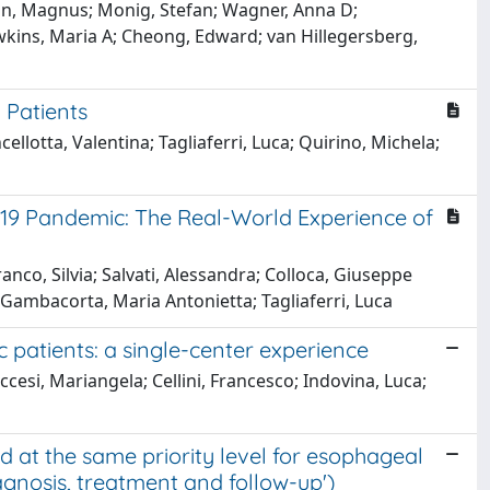
son, Magnus; Monig, Stefan; Wagner, Anna D;
wkins, Maria A; Cheong, Edward; van Hillegersberg,
 Patients
lotta, Valentina; Tagliaferri, Luca; Quirino, Michela;
D-19 Pandemic: The Real-World Experience of
anco, Silvia; Salvati, Alessandra; Colloca, Giuseppe
 Gambacorta, Maria Antonietta; Tagliaferri, Luca
patients: a single-center experience
cesi, Mariangela; Cellini, Francesco; Indovina, Luca;
at the same priority level for esophageal
gnosis, treatment and follow-up')