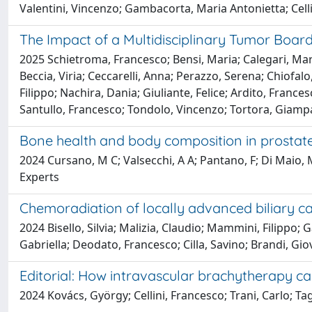
Valentini, Vincenzo; Gambacorta, Maria Antonietta; Cell
The Impact of a Multidisciplinary Tumor Boa
2025 Schietroma, Francesco; Bensi, Maria; Calegari, Mari
Beccia, Viria; Ceccarelli, Anna; Perazzo, Serena; Chiofalo
Filippo; Nachira, Dania; Giuliante, Felice; Ardito, France
Santullo, Francesco; Tondolo, Vincenzo; Tortora, Giampa
Bone health and body composition in prosta
2024 Cursano, M C; Valsecchi, A A; Pantano, F; Di Maio, M
Experts
Chemoradiation of locally advanced biliary c
2024 Bisello, Silvia; Malizia, Claudio; Mammini, Filippo; G
Gabriella; Deodato, Francesco; Cilla, Savino; Brandi, Gi
Editorial: How intravascular brachytherapy ca
2024 Kovács, György; Cellini, Francesco; Trani, Carlo; Tag