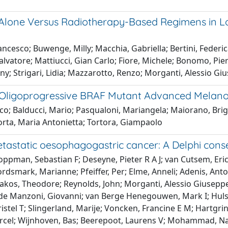
Alone Versus Radiotherapy-Based Regimens in Lo
rancesco; Buwenge, Milly; Macchia, Gabriella; Bertini, Federi
Salvatore; Mattiucci, Gian Carlo; Fiore, Michele; Bonomo, Pierl
nny; Strigari, Lidia; Mazzarotto, Renzo; Morganti, Alessio Gi
r Oligoprogressive BRAF Mutant Advanced Mela
esco; Balducci, Mario; Pasqualoni, Mariangela; Maiorano, Bri
orta, Maria Antonietta; Tortora, Giampaolo
etastatic oesophagogastric cancer: A Delphi cons
ppman, Sebastian F; Deseyne, Pieter R A J; van Cutsem, Eri
ark, Marianne; Pfeiffer, Per; Elme, Anneli; Adenis, Antoine
kakos, Theodore; Reynolds, John; Morganti, Alessio Giuseppe; 
 de Manzoni, Giovanni; van Berge Henegouwen, Mark I; Hulsh
ristel T; Slingerland, Marije; Voncken, Francine E M; Hartgr
rcel; Wijnhoven, Bas; Beerepoot, Laurens V; Mohammad, Nadia