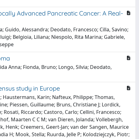
cally Advanced Pancreatic Cancer: A Real-
ca; Guido, Alessandra; Deodato, Francesco; Cilla, Savino;
uigi; Belgioia, Liliana; Niespolo, Rita Marina; Gabriele,
useppe
noma
gida Anna; Fionda, Bruno; Longo, Silvia; Deodato,
ensus study in Europe
c; Haustermans, Karin; Nafteux, Philippe; Thomas,
; Piessen, Guillaume; Bruns, Christiane J; Lordick,
Rosati, Riccardo; Castoro, Carlo; Cellini, Francesco;
of, Maarten C C M; van Dieren, Jolanda; Vollebergh,
ink, Henk; Creemers, Geert-Jan; van der Sangen, Maurice
 H; Mook, Stella; Ruurda, Jelle P; Kolodziejczyk, Piotr;