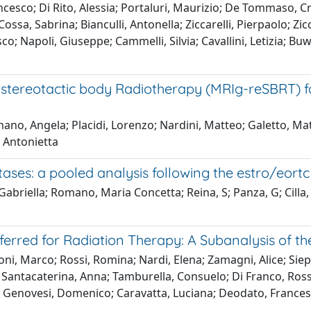
rancesco; Di Rito, Alessia; Portaluri, Maurizio; De Tommaso, 
Cossa, Sabrina; Bianculli, Antonella; Ziccarelli, Pierpaolo; Zi
co; Napoli, Giuseppe; Cammelli, Silvia; Cavallini, Letizia; B
ereotactic body Radiotherapy (MRIg-reSBRT) for
mano, Angela; Placidi, Lorenzo; Nardini, Matteo; Galetto, Mat
 Antonietta
astases: a pooled analysis following the estro/e
 Gabriella; Romano, Maria Concetta; Reina, S; Panza, G; Cilla
rred for Radiation Therapy: A Subanalysis of the
i, Marco; Rossi, Romina; Nardi, Elena; Zamagni, Alice; Siepe
; Santacaterina, Anna; Tamburella, Consuelo; Di Franco, Rosse
uigi; Genovesi, Domenico; Caravatta, Luciana; Deodato, France