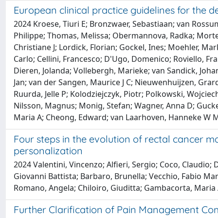
European clinical practice guidelines for the
2024 Kroese, Tiuri E; Bronzwaer, Sebastiaan; van Rossum
Philippe; Thomas, Melissa; Obermannova, Radka; Mortens
Christiane J; Lordick, Florian; Gockel, Ines; Moehler, M
Carlo; Cellini, Francesco; D'Ugo, Domenico; Roviello, 
Dieren, Jolanda; Vollebergh, Marieke; van Sandick, Johan
Jan; van der Sangen, Maurice J C; Nieuwenhuijzen, Grar
Ruurda, Jelle P; Kolodziejczyk, Piotr; Polkowski, Wojcie
Nilsson, Magnus; Monig, Stefan; Wagner, Anna D; Gucken
Maria A; Cheong, Edward; van Laarhoven, Hanneke W M;
Four steps in the evolution of rectal cancer m
personalization
2024 Valentini, Vincenzo; Alfieri, Sergio; Coco, Claudio; 
Giovanni Battista; Barbaro, Brunella; Vecchio, Fabio Maria
Romano, Angela; Chiloiro, Giuditta; Gambacorta, Maria
Further Clarification of Pain Management Com