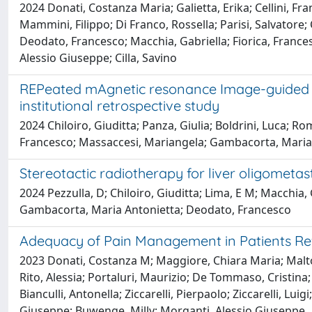
2024 Donati, Costanza Maria; Galietta, Erika; Cellini, F
Mammini, Filippo; Di Franco, Rossella; Parisi, Salvatore; 
Deodato, Francesco; Macchia, Gabriella; Fiorica, Frances
Alessio Giuseppe; Cilla, Savino
REPeated mAgnetic resonance Image-guided st
institutional retrospective study
2024 Chiloiro, Giuditta; Panza, Giulia; Boldrini, Luca; Ro
Francesco; Massaccesi, Mariangela; Gambacorta, Maria
Stereotactic radiotherapy for liver oligomet
2024 Pezzulla, D; Chiloiro, Giuditta; Lima, E M; Macchia,
Gambacorta, Maria Antonietta; Deodato, Francesco
Adequacy of Pain Management in Patients Refe
2023 Donati, Costanza M; Maggiore, Chiara Maria; Malton
Rito, Alessia; Portaluri, Maurizio; De Tommaso, Cristina
Bianculli, Antonella; Ziccarelli, Pierpaolo; Ziccarelli, L
Giuseppe; Buwenge, Milly; Morganti, Alessio Giuseppe