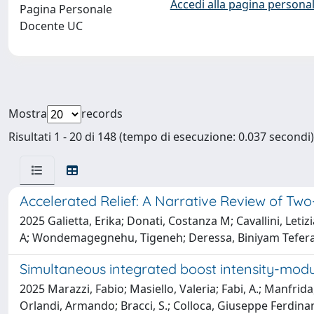
Accedi alla pagina personal
Pagina Personale
Docente UC
Mostra
records
Risultati 1 - 20 di 148 (tempo di esecuzione: 0.037 secondi)
Accelerated Relief: A Narrative Review of Tw
2025 Galietta, Erika; Donati, Costanza M; Cavallini, Leti
A; Wondemagegnehu, Tigeneh; Deressa, Biniyam Tefera; 
Simultaneous integrated boost intensity-modu
2025 Marazzi, Fabio; Masiello, Valeria; Fabi, A.; Manfrida,
Orlandi, Armando; Bracci, S.; Colloca, Giuseppe Ferdinand