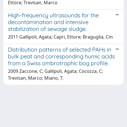
Ettore; Trevisan, Marco
High-frequency ultrasounds for the
decontamination and intensive
stabilization of sewage sludge.
2011 Gallipoli, Agata; Capri, Ettore; Braguglia, Cm
Distribution patterns of selected PAHs in
bulk peat and corresponding humic acids
from a Swiss ombrotrophic bog profile.
2009 Zaccone, C; Gallipoli, Agata; Cocozza, C;
Trevisan, Marco; Miano, T.
Powered by
IRIS
-
about IRIS
-
Utilizzo dei cookie
-
Privacy
Copyright © 2026