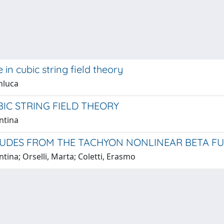
 in cubic string field theory
anluca
IC STRING FIELD THEORY
entina
TUDES FROM THE TACHYON NONLINEAR BETA F
ntina; Orselli, Marta; Coletti, Erasmo