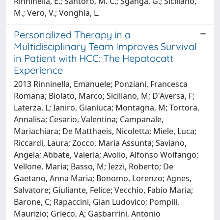
Rinninella, E.; Santoro, M. C.; Sganga, G.; Siciliano,
M.; Vero, V.; Vonghia, L.
Personalized Therapy in a
Multidisciplinary Team Improves Survival
in Patient with HCC: The Hepatocatt
Experience
2013 Rinninella, Emanuele; Ponziani, Francesca
Romana; Biolato, Marco; Siciliano, M; D'Aversa, F;
Laterza, L; Ianiro, Gianluca; Montagna, M; Tortora,
Annalisa; Cesario, Valentina; Campanale,
Mariachiara; De Matthaeis, Nicoletta; Miele, Luca;
Riccardi, Laura; Zocco, Maria Assunta; Saviano,
Angela; Abbate, Valeria; Avolio, Alfonso Wolfango;
Vellone, Maria; Basso, M; Iezzi, Roberto; De
Gaetano, Anna Maria; Bonomo, Lorenzo; Agnes,
Salvatore; Giuliante, Felice; Vecchio, Fabio Maria;
Barone, C; Rapaccini, Gian Ludovico; Pompili,
Maurizio; Grieco, A; Gasbarrini, Antonio