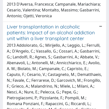
2013 D'Aversa, Francesca; Campanale, Mariachiara;
Cesario, Valentina; Montalto, Massimo; Gasbarrini,
Antonio; Ojetti, Veronica
Liver transplantation in alcoholic
patients: Impact of an alcohol addiction
unit within a liver transplant center
2013 Addolorato, G.; Mirijello, A.; Leggio, L.; Ferrulli,
A.; D'Angelo, C.; Vassallo, G.; Cossari, A.; Gasbarrini,
G.; Landolfi, R.; Agnes, S.; Gasbarrini, A.; Abbate, V.;
Abenavoli, L.; Antonelli, M.; Annicchiarico, E.; Avolio,
A. W.; Biolato, M.; Campanale, C.; Capristo, E.;
Caputo, F.; Cesario, V.; Castagneto, M.; Dematthaeis,
N.; Favale, C.; Ferrarese, D.; Garcovich, M.; Frongillo,
F.; Grieco, A.; Malandrino, N.; Miele, L.; Milani, A.;
Nesci, A.; Nure, E.; Pelecca, G.; Pepe, G.;
Pietrogiacomi, P.; Pizzolante, F.; Pompili, M.;
Romana Ponziani, F.; Rapaccini, G.; Riccardi, L.;