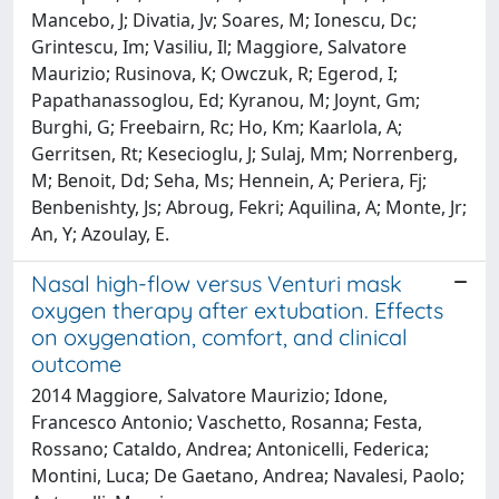
Mancebo, J; Divatia, Jv; Soares, M; Ionescu, Dc;
Grintescu, Im; Vasiliu, Il; Maggiore, Salvatore
Maurizio; Rusinova, K; Owczuk, R; Egerod, I;
Papathanassoglou, Ed; Kyranou, M; Joynt, Gm;
Burghi, G; Freebairn, Rc; Ho, Km; Kaarlola, A;
Gerritsen, Rt; Kesecioglu, J; Sulaj, Mm; Norrenberg,
M; Benoit, Dd; Seha, Ms; Hennein, A; Periera, Fj;
Benbenishty, Js; Abroug, Fekri; Aquilina, A; Monte, Jr;
An, Y; Azoulay, E.
Nasal high-flow versus Venturi mask
oxygen therapy after extubation. Effects
on oxygenation, comfort, and clinical
outcome
2014 Maggiore, Salvatore Maurizio; Idone,
Francesco Antonio; Vaschetto, Rosanna; Festa,
Rossano; Cataldo, Andrea; Antonicelli, Federica;
Montini, Luca; De Gaetano, Andrea; Navalesi, Paolo;