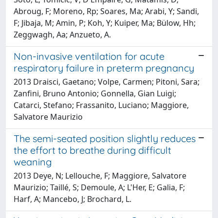
Abroug, F; Moreno, Rp; Soares, Ma; Arabi, Y; Sandi,
F; Jibaja, M; Amin, P; Koh, Y; Kuiper, Ma; Bülow, Hh;
Zeggwagh, Aa; Anzueto, A.
Non-invasive ventilation for acute
respiratory failure in preterm pregnancy
2013 Draisci, Gaetano; Volpe, Carmen; Pitoni, Sara;
Zanfini, Bruno Antonio; Gonnella, Gian Luigi;
Catarci, Stefano; Frassanito, Luciano; Maggiore,
Salvatore Maurizio
The semi-seated position slightly reduces
the effort to breathe during difficult
weaning
2013 Deye, N; Lellouche, F; Maggiore, Salvatore
Maurizio; Taillé, S; Demoule, A; L'Her, E; Galia, F;
Harf, A; Mancebo, J; Brochard, L.