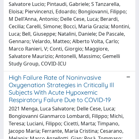
Salvatore Lucio; Pintaudi, Gabriele; S Tanzarella,
Eloisa; Piervincenzi, Edoardo; Bongiovanni, Filippo;
M Dell'Anna, Antonio; Delle Cese, Luca; Berardi,
Cecilia; Carelli, Simone; Bocci, Maria Grazia; Montini,
Luca; Bell, Giuseppe; Natalini, Daniele; De Pascale,
Gennaro; Velardo, Matteo; Alberto Volta, Carlo;
Marco Ranieri, V; Conti, Giorgio; Maggiore,
Salvatore Maurizio; Antonelli, Massimo; Gemelli
Study Group, COVID-ICU
High Failure Rate of Noninvasive
Oxygenation Strategies in Critically Ill
Subjects With Acute Hypoxemic
Respiratory Failure Due to COVID-19
2021 Menga, Luca Salvatore; Delle Cese, Luca;
Bongiovanni Gianmarco Lombardi, Filippo; Michi,
Teresa; Luciani, Filippo; Cicetti, Marta; Timpano,
Jacopo Maria; Ferrante, Maria Cristina; Cesarano,
Melania; Marco Anzellotti, Gian; Rosà, Tommaso;