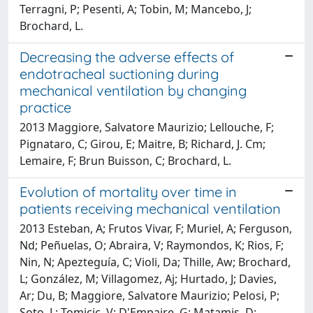
Terragni, P; Pesenti, A; Tobin, M; Mancebo, J;
Brochard, L.
Decreasing the adverse effects of
endotracheal suctioning during
mechanical ventilation by changing
practice
2013 Maggiore, Salvatore Maurizio; Lellouche, F;
Pignataro, C; Girou, E; Maitre, B; Richard, J. Cm;
Lemaire, F; Brun Buisson, C; Brochard, L.
Evolution of mortality over time in
patients receiving mechanical ventilation
2013 Esteban, A; Frutos Vivar, F; Muriel, A; Ferguson,
Nd; Peñuelas, O; Abraira, V; Raymondos, K; Rios, F;
Nin, N; Apezteguía, C; Violi, Da; Thille, Aw; Brochard,
L; González, M; Villagomez, Aj; Hurtado, J; Davies,
Ar; Du, B; Maggiore, Salvatore Maurizio; Pelosi, P;
Soto, L; Tomicic, V; D'Empaire, G; Matamis, D;