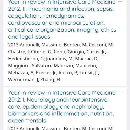
Year in review in Intensive Care Medicine
2012. II: Pneumonia and infection, sepsis,
coagulation, hemodynamics,
cardiovascular and microcirculation,
critical care organization, imaging, ethics
and legal issues
2013 Antonelli, Massimo; Bonten, M; Cecconi, M;
Chastre, J; Citerio, G; Conti, Giorgio; Curtis, Jr;
Hedenstierna, G; Joannidis, M; Macrae, D;
Maggiore, Salvatore Maurizio; Mancebo, J;
Mebazaa, A; Preiser, Jc; Rocco, P; Timsit, Jf;
Wernerman, J; Zhang, H.
Year in review in Intensive Care Medicine
2012: I. Neurology and neurointensive
care, epidemiology and nephrology,
biomarkers and inflammation, nutrition,
experimentals
2013 Antonelli, Massimo; Bonten, M; Cecconi, M;