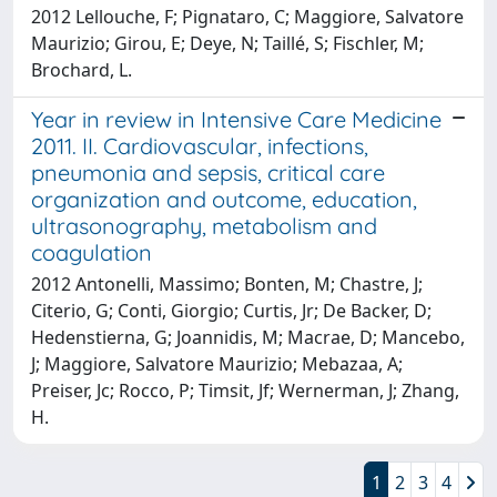
2012 Lellouche, F; Pignataro, C; Maggiore, Salvatore
Maurizio; Girou, E; Deye, N; Taillé, S; Fischler, M;
Brochard, L.
Year in review in Intensive Care Medicine
2011. II. Cardiovascular, infections,
pneumonia and sepsis, critical care
organization and outcome, education,
ultrasonography, metabolism and
coagulation
2012 Antonelli, Massimo; Bonten, M; Chastre, J;
Citerio, G; Conti, Giorgio; Curtis, Jr; De Backer, D;
Hedenstierna, G; Joannidis, M; Macrae, D; Mancebo,
J; Maggiore, Salvatore Maurizio; Mebazaa, A;
Preiser, Jc; Rocco, P; Timsit, Jf; Wernerman, J; Zhang,
H.
1
2
3
4