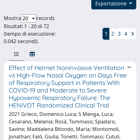
Esportazione
Mostra
records
Risultati 1 - 20 di 72
(tempo di esecuzione:
1
2
3
4
0.042 secondi).
Effect of Helmet Noninvasive Ventilation
vs High-Flow Nasal Oxygen on Days Free
of Respiratory Support in Patients With
COVID-19 and Moderate to Severe
Hypoxemic Respiratory Failure: The
HENIVOT Randomized Clinical Trial
2021 Grieco, Domenico Luca; S Menga, Luca;
Cesarano, Melania; Rosà, Tommaso; Spadaro,
Savino; Maddalena Bitondo, Maria; Montomoli,
Jonathan; Falò, Giulia; Tonetti, Tommaso; Cutuli,