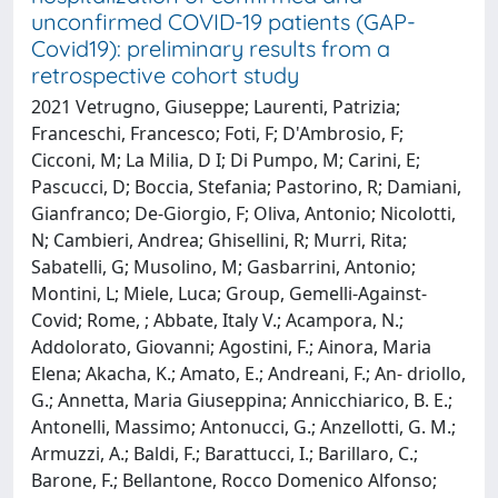
unconfirmed COVID-19 patients (GAP-
Covid19): preliminary results from a
retrospective cohort study
2021 Vetrugno, Giuseppe; Laurenti, Patrizia;
Franceschi, Francesco; Foti, F; D'Ambrosio, F;
Cicconi, M; La Milia, D I; Di Pumpo, M; Carini, E;
Pascucci, D; Boccia, Stefania; Pastorino, R; Damiani,
Gianfranco; De-Giorgio, F; Oliva, Antonio; Nicolotti,
N; Cambieri, Andrea; Ghisellini, R; Murri, Rita;
Sabatelli, G; Musolino, M; Gasbarrini, Antonio;
Montini, L; Miele, Luca; Group, Gemelli-Against-
Covid; Rome, ; Abbate, Italy V.; Acampora, N.;
Addolorato, Giovanni; Agostini, F.; Ainora, Maria
Elena; Akacha, K.; Amato, E.; Andreani, F.; An- driollo,
G.; Annetta, Maria Giuseppina; Annicchiarico, B. E.;
Antonelli, Massimo; Antonucci, G.; Anzellotti, G. M.;
Armuzzi, A.; Baldi, F.; Barattucci, I.; Barillaro, C.;
Barone, F.; Bellantone, Rocco Domenico Alfonso;