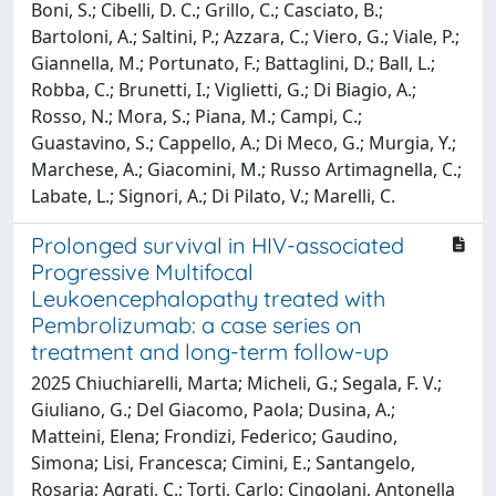
Boni, S.; Cibelli, D. C.; Grillo, C.; Casciato, B.;
Bartoloni, A.; Saltini, P.; Azzara, C.; Viero, G.; Viale, P.;
Giannella, M.; Portunato, F.; Battaglini, D.; Ball, L.;
Robba, C.; Brunetti, I.; Viglietti, G.; Di Biagio, A.;
Rosso, N.; Mora, S.; Piana, M.; Campi, C.;
Guastavino, S.; Cappello, A.; Di Meco, G.; Murgia, Y.;
Marchese, A.; Giacomini, M.; Russo Artimagnella, C.;
Labate, L.; Signori, A.; Di Pilato, V.; Marelli, C.
Prolonged survival in HIV-associated
Progressive Multifocal
Leukoencephalopathy treated with
Pembrolizumab: a case series on
treatment and long-term follow-up
2025 Chiuchiarelli, Marta; Micheli, G.; Segala, F. V.;
Giuliano, G.; Del Giacomo, Paola; Dusina, A.;
Matteini, Elena; Frondizi, Federico; Gaudino,
Simona; Lisi, Francesca; Cimini, E.; Santangelo,
Rosaria; Agrati, C.; Torti, Carlo; Cingolani, Antonella