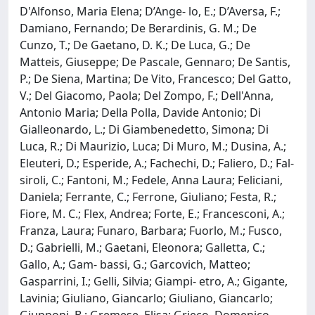
D'Alfonso, Maria Elena; D’Ange- lo, E.; D’Aversa, F.;
Damiano, Fernando; De Berardinis, G. M.; De
Cunzo, T.; De Gaetano, D. K.; De Luca, G.; De
Matteis, Giuseppe; De Pascale, Gennaro; De Santis,
P.; De Siena, Martina; De Vito, Francesco; Del Gatto,
V.; Del Giacomo, Paola; Del Zompo, F.; Dell'Anna,
Antonio Maria; Della Polla, Davide Antonio; Di
Gialleonardo, L.; Di Giambenedetto, Simona; Di
Luca, R.; Di Maurizio, Luca; Di Muro, M.; Dusina, A.;
Eleuteri, D.; Esperide, A.; Fachechi, D.; Faliero, D.; Fal-
siroli, C.; Fantoni, M.; Fedele, Anna Laura; Feliciani,
Daniela; Ferrante, C.; Ferrone, Giuliano; Festa, R.;
Fiore, M. C.; Flex, Andrea; Forte, E.; Francesconi, A.;
Franza, Laura; Funaro, Barbara; Fuorlo, M.; Fusco,
D.; Gabrielli, M.; Gaetani, Eleonora; Galletta, C.;
Gallo, A.; Gam- bassi, G.; Garcovich, Matteo;
Gasparrini, I.; Gelli, Silvia; Giampi- etro, A.; Gigante,
Lavinia; Giuliano, Giancarlo; Giuliano, Giancarlo;
Giupponi, B.; Gremese, Elisa; Grieco, Domenico