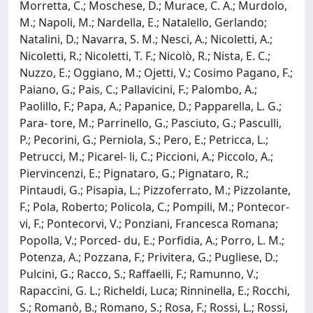
Morretta, C.; Moschese, D.; Murace, C. A.; Murdolo,
M.; Napoli, M.; Nardella, E.; Natalello, Gerlando;
Natalini, D.; Navarra, S. M.; Nesci, A.; Nicoletti, A.;
Nicoletti, R.; Nicoletti, T. F.; Nicolò, R.; Nista, E. C.;
Nuzzo, E.; Oggiano, M.; Ojetti, V.; Cosimo Pagano, F.;
Paiano, G.; Pais, C.; Pallavicini, F.; Palombo, A.;
Paolillo, F.; Papa, A.; Papanice, D.; Papparella, L. G.;
Para- tore, M.; Parrinello, G.; Pasciuto, G.; Pasculli,
P.; Pecorini, G.; Perniola, S.; Pero, E.; Petricca, L.;
Petrucci, M.; Picarel- li, C.; Piccioni, A.; Piccolo, A.;
Piervincenzi, E.; Pignataro, G.; Pignataro, R.;
Pintaudi, G.; Pisapia, L.; Pizzoferrato, M.; Pizzolante,
F.; Pola, Roberto; Policola, C.; Pompili, M.; Pontecor-
vi, F.; Pontecorvi, V.; Ponziani, Francesca Romana;
Popolla, V.; Porced- du, E.; Porfidia, A.; Porro, L. M.;
Potenza, A.; Pozzana, F.; Privitera, G.; Pugliese, D.;
Pulcini, G.; Racco, S.; Raffaelli, F.; Ramunno, V.;
Rapaccini, G. L.; Richeldi, Luca; Rinninella, E.; Rocchi,
S.; Romanò, B.; Romano, S.; Rosa, F.; Rossi, L.; Rossi,