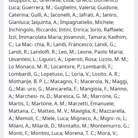
Luca; Guerrera, M.; Guglielmi, Valeria; Guidone,
Caterina; Gullì, A.; Iaconelli, A.; Iafrati, A.; Ianiro,
Gianluca; Iaquinta, A.; Impagnatiello, Michele;
Inchingolo, Riccardo; Intini, Enrica; Iorio, Raffaele;
Izzi, Immacolata Maria; Jovanovic, Tamara; Kadhim,
C.; La Mac- chia, R.; Landi, Francesco; Landi, G.;
Landi, R.; Landolfi, R.; Leo, M.; Leone, Paolo Maria;
Levantesi, L.; Liguori, A.; Liperoti, Rosa; Lizzio, M. M.;
Lo Monaco, M. R.; Locantore, P.; Lombardi, F.;
Lombardi, G.; Lopetuso, L.; Loria, V.; Losito, A. R.;
Mothanje, B. P. L.; Macagno, F.; Macerola, N.; Maggi,
G.; Mai- uro, G.; Mancarella, F.; Mangiola, F.; Manno,
A.; Marchesi- ni, D.; Maresca, G. M.; Marrone, G.;
Martis, I.; Martone, A. M.; Marzetti, Emanuele;
Mattana, C.; Matteo, M. V.; Maviglia, R.; Mazzarella,
A.; Memoli, C.; Miele, Luca; Migneco, A.; Migni- ni, I.;
Milani, A.; Milardi, D.; Montalto, M.; Montemurro, G.;
Monti, F.; Montini, Luca; Morena, T. C.; Mora, V.;