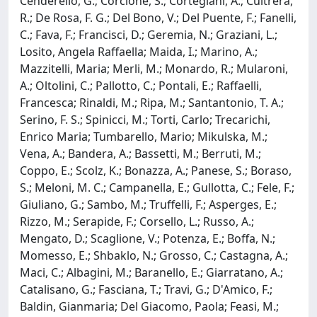
Cenderello, G.; Corcione, S.; Cortegiani, A.; Cultrera,
R.; De Rosa, F. G.; Del Bono, V.; Del Puente, F.; Fanelli,
C.; Fava, F.; Francisci, D.; Geremia, N.; Graziani, L.;
Losito, Angela Raffaella; Maida, I.; Marino, A.;
Mazzitelli, Maria; Merli, M.; Monardo, R.; Mularoni,
A.; Oltolini, C.; Pallotto, C.; Pontali, E.; Raffaelli,
Francesca; Rinaldi, M.; Ripa, M.; Santantonio, T. A.;
Serino, F. S.; Spinicci, M.; Torti, Carlo; Trecarichi,
Enrico Maria; Tumbarello, Mario; Mikulska, M.;
Vena, A.; Bandera, A.; Bassetti, M.; Berruti, M.;
Coppo, E.; Scolz, K.; Bonazza, A.; Panese, S.; Boraso,
S.; Meloni, M. C.; Campanella, E.; Gullotta, C.; Fele, F.;
Giuliano, G.; Sambo, M.; Truffelli, F.; Asperges, E.;
Rizzo, M.; Serapide, F.; Corsello, L.; Russo, A.;
Mengato, D.; Scaglione, V.; Potenza, E.; Boffa, N.;
Momesso, E.; Shbaklo, N.; Grosso, C.; Castagna, A.;
Maci, C.; Albagini, M.; Baranello, E.; Giarratano, A.;
Catalisano, G.; Fasciana, T.; Travi, G.; D'Amico, F.;
Baldin, Gianmaria; Del Giacomo, Paola; Feasi, M.;