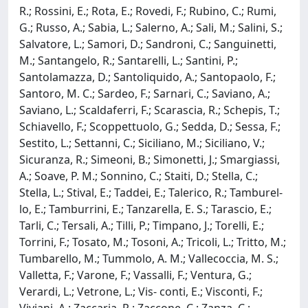
R.; Rossini, E.; Rota, E.; Rovedi, F.; Rubino, C.; Rumi,
G.; Russo, A.; Sabia, L.; Salerno, A.; Sali, M.; Salini, S.;
Salvatore, L.; Samori, D.; Sandroni, C.; Sanguinetti,
M.; Santangelo, R.; Santarelli, L.; Santini, P.;
Santolamazza, D.; Santoliquido, A.; Santopaolo, F.;
Santoro, M. C.; Sardeo, F.; Sarnari, C.; Saviano, A.;
Saviano, L.; Scaldaferri, F.; Scarascia, R.; Schepis, T.;
Schiavello, F.; Scoppettuolo, G.; Sedda, D.; Sessa, F.;
Sestito, L.; Settanni, C.; Siciliano, M.; Siciliano, V.;
Sicuranza, R.; Simeoni, B.; Simonetti, J.; Smargiassi,
A.; Soave, P. M.; Sonnino, C.; Staiti, D.; Stella, C.;
Stella, L.; Stival, E.; Taddei, E.; Talerico, R.; Tamburel-
lo, E.; Tamburrini, E.; Tanzarella, E. S.; Tarascio, E.;
Tarli, C.; Tersali, A.; Tilli, P.; Timpano, J.; Torelli, E.;
Torrini, F.; Tosato, M.; Tosoni, A.; Tricoli, L.; Tritto, M.;
Tumbarello, M.; Tummolo, A. M.; Vallecoccia, M. S.;
Valletta, F.; Varone, F.; Vassalli, F.; Ventura, G.;
Verardi, L.; Vetrone, L.; Vis- conti, E.; Visconti, F.;
Viviani, A.; Zaccaria, R.; Zaccone, C.; Zanza, C.;