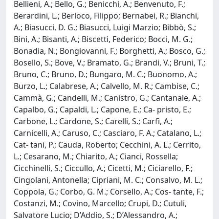
Bellieni, A.; Bello, G.; Benicchi, A.; Benvenuto, F.;
Berardini, L.; Berloco, Filippo; Bernabei, R.; Bianchi,
A.; Biasucci, D. G.; Biasucci, Luigi Marzio; Bibbò, S.;
Bini, A.; Bisanti, A.; Biscetti, Federico; Bocci, M. G.;
Bonadia, N.; Bongiovanni, F.; Borghetti, A.; Bosco, G.;
Bosello, S.; Bove, V.; Bramato, G.; Brandi, V.; Bruni, T.;
Bruno, C.; Bruno, D.; Bungaro, M. C.; Buonomo, A.;
Burzo, L.; Calabrese, A.; Calvello, M. R.; Cambise, C.;
Cammà, G.; Candelli, M.; Canistro, G.; Cantanale, A.;
Capalbo, G.; Capaldi, L.; Capone, E.; Ca- pristo, E.;
Carbone, L.; Cardone, S.; Carelli, S.; Carfì, A.;
Carnicelli, A.; Caruso, C.; Casciaro, F. A.; Catalano, L.;
Cat- tani, P.; Cauda, Roberto; Cecchini, A. L.; Cerrito,
L.; Cesarano, M.; Chiarito, A.; Cianci, Rossella;
Cicchinelli, S.; Ciccullo, A.; Cicetti, M.; Ciciarello, F.;
Cingolani, Antonella; Cipriani, M. C.; Consalvo, M. L.;
Coppola, G.; Corbo, G. M.; Corsello, A.; Cos- tante, F.;
Costanzi, M.; Covino, Marcello; Crupi, D.; Cutuli,
Salvatore Lucio; D’Addio, S.; D’Alessandro, A.;