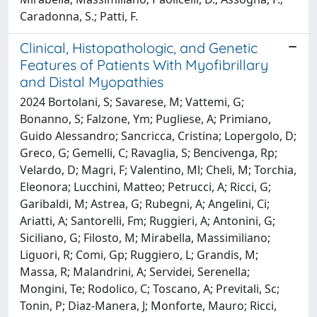
Caradonna, S.; Patti, F.
Clinical, Histopathologic, and Genetic
Features of Patients With Myofibrillary
and Distal Myopathies
2024 Bortolani, S; Savarese, M; Vattemi, G;
Bonanno, S; Falzone, Ym; Pugliese, A; Primiano,
Guido Alessandro; Sancricca, Cristina; Lopergolo, D;
Greco, G; Gemelli, C; Ravaglia, S; Bencivenga, Rp;
Velardo, D; Magri, F; Valentino, Ml; Cheli, M; Torchia,
Eleonora; Lucchini, Matteo; Petrucci, A; Ricci, G;
Garibaldi, M; Astrea, G; Rubegni, A; Angelini, Ci;
Ariatti, A; Santorelli, Fm; Ruggieri, A; Antonini, G;
Siciliano, G; Filosto, M; Mirabella, Massimiliano;
Liguori, R; Comi, Gp; Ruggiero, L; Grandis, M;
Massa, R; Malandrini, A; Servidei, Serenella;
Mongini, Te; Rodolico, C; Toscano, A; Previtali, Sc;
Tonin, P; Diaz-Manera, J; Monforte, Mauro; Ricci,