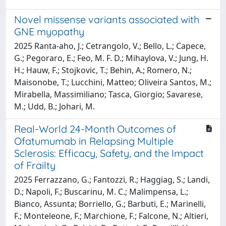
Novel missense variants associated with
GNE myopathy
2025 Ranta-aho, J.; Cetrangolo, V.; Bello, L.; Capece,
G.; Pegoraro, E.; Feo, M. F. D.; Mihaylova, V.; Jung, H.
H.; Hauw, F.; Stojkovic, T.; Behin, A.; Romero, N.;
Maisonobe, T.; Lucchini, Matteo; Oliveira Santos, M.;
Mirabella, Massimiliano; Tasca, Giorgio; Savarese,
M.; Udd, B.; Johari, M.
Real-World 24-Month Outcomes of
Ofatumumab in Relapsing Multiple
Sclerosis: Efficacy, Safety, and the Impact
of Frailty
2025 Ferrazzano, G.; Fantozzi, R.; Haggiag, S.; Landi,
D.; Napoli, F.; Buscarinu, M. C.; Malimpensa, L.;
Bianco, Assunta; Borriello, G.; Barbuti, E.; Marinelli,
F.; Monteleone, F.; Marchione, F.; Falcone, N.; Altieri,