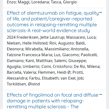
Enzo; Maggi, Loredana; Tasca, Giorgio
Effect of alemtuzumab on fatigue, quality
of life, and patient/caregiver-reported
outcomes in relapsing-remitting multiple
sclerosis-A real-world evidence study
2024 Frederiksen, Jette Lautrup; Massacesi, Luca;
Nielsen, Helle Hvilsted; Rini, Augusto; Baldi,
Eleonora; Mirabella, Massimiliano; Antonella,
Falzone Francesca Maria; Lus, Giacomo; Paolicelli,
Damiano; Kant, Matthias; Salemi, Giuseppe;
Aguglia, Umberto; Comi, Cristoforo; De Riz, Milena;
Barcella, Valeria; Flemmen, Heidi Ø; Protti,
Alessandra; Farbu, Elisabeth; van Exel, Job;
Torkildsen, Øivind
Effects of fingolimod on focal and diffuse
damage in patients with relapsing-
remitting multiple sclerosis - The