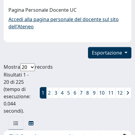
Pagina Personale Docente UC
Accedi alla pagina personale del docente sul sito
dell'Ateneo
Esportazione
Mostra
records
Risultati 1 -
20 di 225
(tempo di
1
2
3
4
5
6
7
8
9
10
11
12
esecuzione:
0.044
secondi).