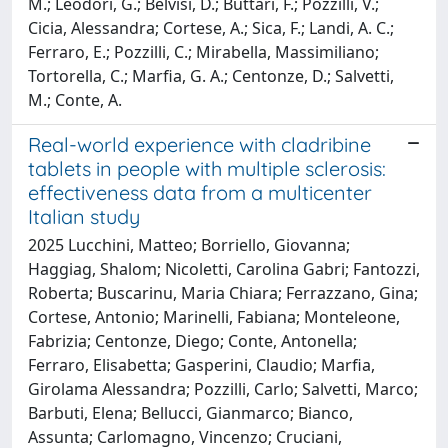
M.; Leodori, G.; Belvisi, D.; Buttari, F.; Pozzilli, V.;
Cicia, Alessandra; Cortese, A.; Sica, F.; Landi, A. C.;
Ferraro, E.; Pozzilli, C.; Mirabella, Massimiliano;
Tortorella, C.; Marfia, G. A.; Centonze, D.; Salvetti,
M.; Conte, A.
Real-world experience with cladribine
tablets in people with multiple sclerosis:
effectiveness data from a multicenter
Italian study
2025 Lucchini, Matteo; Borriello, Giovanna;
Haggiag, Shalom; Nicoletti, Carolina Gabri; Fantozzi,
Roberta; Buscarinu, Maria Chiara; Ferrazzano, Gina;
Cortese, Antonio; Marinelli, Fabiana; Monteleone,
Fabrizia; Centonze, Diego; Conte, Antonella;
Ferraro, Elisabetta; Gasperini, Claudio; Marfia,
Girolama Alessandra; Pozzilli, Carlo; Salvetti, Marco;
Barbuti, Elena; Bellucci, Gianmarco; Bianco,
Assunta; Carlomagno, Vincenzo; Cruciani,