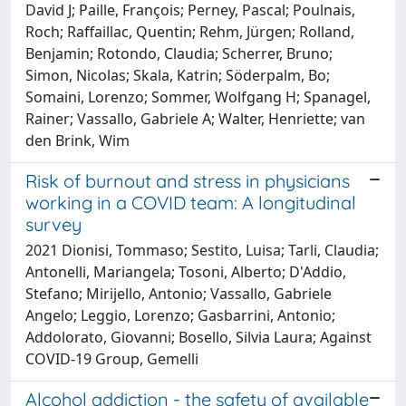
David J; Paille, François; Perney, Pascal; Poulnais,
Roch; Raffaillac, Quentin; Rehm, Jürgen; Rolland,
Benjamin; Rotondo, Claudia; Scherrer, Bruno;
Simon, Nicolas; Skala, Katrin; Söderpalm, Bo;
Somaini, Lorenzo; Sommer, Wolfgang H; Spanagel,
Rainer; Vassallo, Gabriele A; Walter, Henriette; van
den Brink, Wim
Risk of burnout and stress in physicians
working in a COVID team: A longitudinal
survey
2021 Dionisi, Tommaso; Sestito, Luisa; Tarli, Claudia;
Antonelli, Mariangela; Tosoni, Alberto; D'Addio,
Stefano; Mirijello, Antonio; Vassallo, Gabriele
Angelo; Leggio, Lorenzo; Gasbarrini, Antonio;
Addolorato, Giovanni; Bosello, Silvia Laura; Against
COVID-19 Group, Gemelli
Alcohol addiction - the safety of available