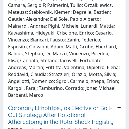
Camara, Sergio F; Palmerini, Tullio; Orzalkiewicz,
Mateusz; Steblovnik, Klemen; Degrelle, Bastien;
Gautier, Alexandre; Del Sole, Paolo Alberto;
Mainardi, Andrea; Pighi, Michele; Lunardi, Mattia;
Kawashima, Hideyuki; Criscione, Enrico; Cesario,
Vincenzo; Biancari, Fausto; Zanin, Federico;
Esposito, Giovanni; Adam, Matti; Grube, Eberhard;
Baldus, Stephan; De Marzo, Vincenzo; Piredda,
Elisa; Cannata, Stefano; Iacovelli, Fortunato;
Andreas, Martin; Frittitta, Valentina; Dipietro, Elena;
Reddavid, Claudia; Strazzieri, Orazio; Motta, Silvia;
Angellotti, Domenico; Sgroi, Carmelo; Xhepa, Erion;
Kargoli, Faraj; Tamburino, Corrado; Joner, Michael;
Barbanti, Marco
Coronary Lithotripsy as Elective or Bail-
Out Strategy After Rotational
Atherectomy in the Rota-Shock Registry