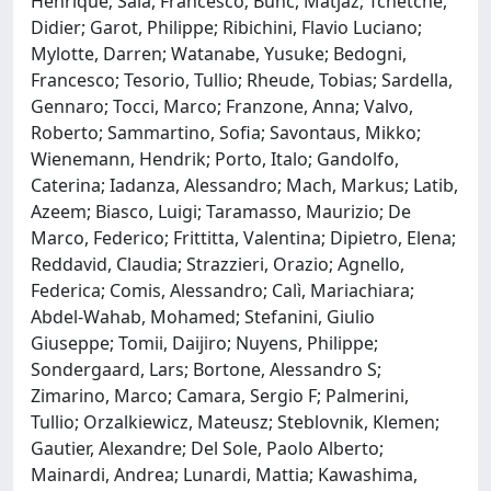
Henrique; Saia, Francesco; Bunc, Matjaz; Tchetche,
Didier; Garot, Philippe; Ribichini, Flavio Luciano;
Mylotte, Darren; Watanabe, Yusuke; Bedogni,
Francesco; Tesorio, Tullio; Rheude, Tobias; Sardella,
Gennaro; Tocci, Marco; Franzone, Anna; Valvo,
Roberto; Sammartino, Sofia; Savontaus, Mikko;
Wienemann, Hendrik; Porto, Italo; Gandolfo,
Caterina; Iadanza, Alessandro; Mach, Markus; Latib,
Azeem; Biasco, Luigi; Taramasso, Maurizio; De
Marco, Federico; Frittitta, Valentina; Dipietro, Elena;
Reddavid, Claudia; Strazzieri, Orazio; Agnello,
Federica; Comis, Alessandro; Calì, Mariachiara;
Abdel-Wahab, Mohamed; Stefanini, Giulio
Giuseppe; Tomii, Daijiro; Nuyens, Philippe;
Sondergaard, Lars; Bortone, Alessandro S;
Zimarino, Marco; Camara, Sergio F; Palmerini,
Tullio; Orzalkiewicz, Mateusz; Steblovnik, Klemen;
Gautier, Alexandre; Del Sole, Paolo Alberto;
Mainardi, Andrea; Lunardi, Mattia; Kawashima,