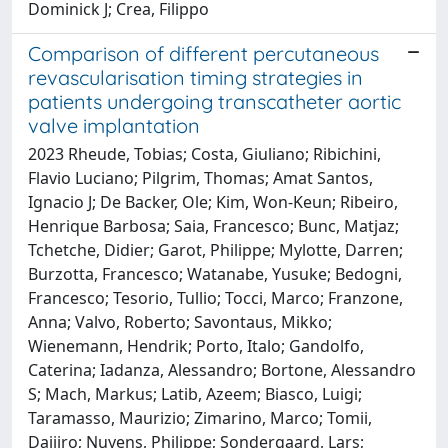
Dominick J; Crea, Filippo
Comparison of different percutaneous
revascularisation timing strategies in
patients undergoing transcatheter aortic
valve implantation
2023 Rheude, Tobias; Costa, Giuliano; Ribichini,
Flavio Luciano; Pilgrim, Thomas; Amat Santos,
Ignacio J; De Backer, Ole; Kim, Won-Keun; Ribeiro,
Henrique Barbosa; Saia, Francesco; Bunc, Matjaz;
Tchetche, Didier; Garot, Philippe; Mylotte, Darren;
Burzotta, Francesco; Watanabe, Yusuke; Bedogni,
Francesco; Tesorio, Tullio; Tocci, Marco; Franzone,
Anna; Valvo, Roberto; Savontaus, Mikko;
Wienemann, Hendrik; Porto, Italo; Gandolfo,
Caterina; Iadanza, Alessandro; Bortone, Alessandro
S; Mach, Markus; Latib, Azeem; Biasco, Luigi;
Taramasso, Maurizio; Zimarino, Marco; Tomii,
Daijiro; Nuyens, Philippe; Sondergaard, Lars;