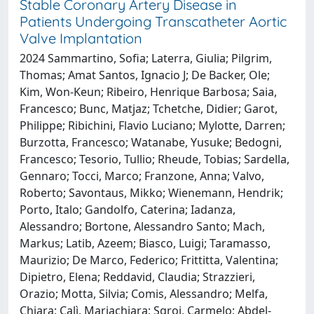
Stable Coronary Artery Disease in
Patients Undergoing Transcatheter Aortic
Valve Implantation
2024 Sammartino, Sofia; Laterra, Giulia; Pilgrim,
Thomas; Amat Santos, Ignacio J; De Backer, Ole;
Kim, Won-Keun; Ribeiro, Henrique Barbosa; Saia,
Francesco; Bunc, Matjaz; Tchetche, Didier; Garot,
Philippe; Ribichini, Flavio Luciano; Mylotte, Darren;
Burzotta, Francesco; Watanabe, Yusuke; Bedogni,
Francesco; Tesorio, Tullio; Rheude, Tobias; Sardella,
Gennaro; Tocci, Marco; Franzone, Anna; Valvo,
Roberto; Savontaus, Mikko; Wienemann, Hendrik;
Porto, Italo; Gandolfo, Caterina; Iadanza,
Alessandro; Bortone, Alessandro Santo; Mach,
Markus; Latib, Azeem; Biasco, Luigi; Taramasso,
Maurizio; De Marco, Federico; Frittitta, Valentina;
Dipietro, Elena; Reddavid, Claudia; Strazzieri,
Orazio; Motta, Silvia; Comis, Alessandro; Melfa,
Chiara; Calì, Mariachiara; Sgroi, Carmelo; Abdel-