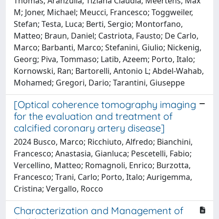
Thomas; Aranzulla, Tiziana Claudia; Meertens, Max
M; Joner, Michael; Meucci, Francesco; Toggweiler,
Stefan; Testa, Luca; Berti, Sergio; Montorfano,
Matteo; Braun, Daniel; Castriota, Fausto; De Carlo,
Marco; Barbanti, Marco; Stefanini, Giulio; Nickenig,
Georg; Piva, Tommaso; Latib, Azeem; Porto, Italo;
Kornowski, Ran; Bartorelli, Antonio L; Abdel-Wahab,
Mohamed; Gregori, Dario; Tarantini, Giuseppe
[Optical coherence tomography imaging
for the evaluation and treatment of
calcified coronary artery disease]
2024 Busco, Marco; Ricchiuto, Alfredo; Bianchini,
Francesco; Anastasia, Gianluca; Pescetelli, Fabio;
Vercellino, Matteo; Romagnoli, Enrico; Burzotta,
Francesco; Trani, Carlo; Porto, Italo; Aurigemma,
Cristina; Vergallo, Rocco
Characterization and Management of