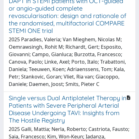
DAPT in STEMI patients with OCT-guided
or angio-guided complete
revascularisation: design and rationale of
the randomised, multifactorial COMPARE
STEMI ONE trial
2025 Paradies, Valeria; Van Mieghem, Nicolas M;
Oemrawsingh, Rohit M; Richardt, Gert; Esposito,
Giovanni; Campo, Gianluca; Burzotta, Francesco;
Canova, Paolo; Linke, Axel; Porto, Italo; Trabattoni,
Daniela; Teeuwen, Koen; Adriaenssens, Tom; Kala,
Petr; Stankovic, Goran; Vliet, Ria van; Giacoppo,
Daniele; Daemen, Joost; Smits, Pieter C
Single versus Dual Antiplatelet Therapy in
Patients with Severe Peripheral Arterial
Disease Undergoing TAVI: Insights from
The Hostile Registry
2025 Galli, Mattia; Nerla, Roberto; Castriota, Fausto;
Saia, Francesco; Kim, Won-Keun; Iadanza,