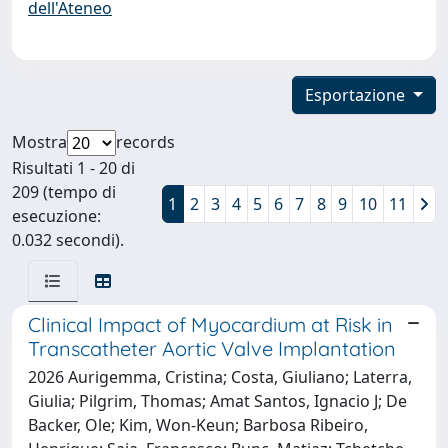
dell'Ateneo
Esportazione
Mostra
records
Risultati 1 - 20 di
209 (tempo di
1
2
3
4
5
6
7
8
9
10
11
esecuzione:
0.032 secondi).
Clinical Impact of Myocardium at Risk in
Transcatheter Aortic Valve Implantation
2026 Aurigemma, Cristina; Costa, Giuliano; Laterra,
Giulia; Pilgrim, Thomas; Amat Santos, Ignacio J; De
Backer, Ole; Kim, Won-Keun; Barbosa Ribeiro,