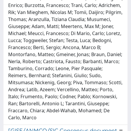
Enrico; Burzotta, Francesco; Trani, Carlo; Adrichem,
Rik; Van Mieghem, Nicolas M; Tomii, Daijiro; Pilgrim,
Thomas; Aranzulla, Tiziana Claudia; Musumeci,
Giuseppe; Adam, Matti; Meertens, Max M; Joner,
Michael; Meucci, Francesco; Di Mario, Carlo; Loretz,
Lucca; Toggweiler, Stefan; Testa, Luca; Bedogni,
Francesco; Berti, Sergio; Ancona, Marco B;
Montorfano, Matteo; Gmeiner, Jonas; Braun, Daniel;
Nerla, Roberto; Castriota, Fausto; Barbanti, Marco;
Tamburino, Corrado; Leone, Pier Pasquale;
Reimers, Bernhard; Stefanini, Giulio; Sudo,
Mitsumasa; Nickenig, Georg; Piva, Tommaso; Scotti,
Andrea; Latib, Azeem; Vercellino, Matteo; Porto,
Italo; Frumento, Paolo; Codner, Pablo; Kornowski,
Ran; Bartorelli, Antonio L; Tarantini, Giuseppe;
Fraccaro, Chiara; Abdel-Wahab, Mohamed; De
Carlo, Marco
[GISE/ANMCO/SIC Consensus document