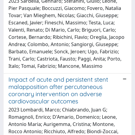
2023 Sardella, Gennaro; Stefanini, Giulio; Leone,
Pier Pasquale; Boccuzzi, Giacomo; Fovero, Natalia
Tovar; Van Mieghem, Nicolas; Giacchi, Giuseppe;
Escaned, Javier; Fineschi, Massimo; Testa, Luca;
Valenti, Renato; Di Mario, Carlo; Briguori, Carlo;
Cortese, Bernardo; Ribichini, Flavio; Oreglia, Jacopo
Andrea; Colombo, Antonio; Sangiorgi, Giuseppe;
Barbato, Emanuele; Sonck, Jeroen; Ugo, Fabrizio;
Trani, Carlo; Castriota, Fausto; Paggi, Anita; Porto,
Italo; Tomai, Fabrizio; Mancone, Massimo
Impact of acute and persistent stent
malapposition after percutaneous
coronary intervention on adverse
cardiovascular outcomes
2023 Lombardi, Marco; Chiabrando, Juan G;
Romagnoli, Enrico; D'Amario, Domenico; Leone,
Antonio Maria; Aurigemma, Cristina; Montone,
Rocco Antonio; Ricchiuto, Alfredo; Biondi-Zoccai,