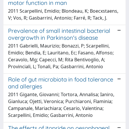
motor function in man
2011 Scarpellini, Emidio; Blondeau, K; Boecxstaens,
V; Vos, R; Gasbarrini, Antonio; Farré, R; Tack, J.
Prevalence of small intestinal bacterial
overgrowth in Parkinson's disease
2011 Gabrielli, Maurizio; Bonazzi, P; Scarpellini,
Emidio; Bendia, E; Lauritano, Ec; Fasano, Alfonso;
Ceravolo, Mg; Capecci, M; Rita Bentivoglio, A;
Provinciali, L; Tonali, Pa; Gasbarrini, Antonio
Role of gut microbiota in food tolerance
and allergies
2011 Gigante, Giovanni; Tortora, Annalisa; Ianiro,
Gianluca; Ojetti, Veronica; Purchiaroni, Flaminia;
Campanale, Mariachiara; Cesario, Valentina;
Scarpellini, Emidio; Gasbarrini, Antonio
The effects of itopride on oesophageal