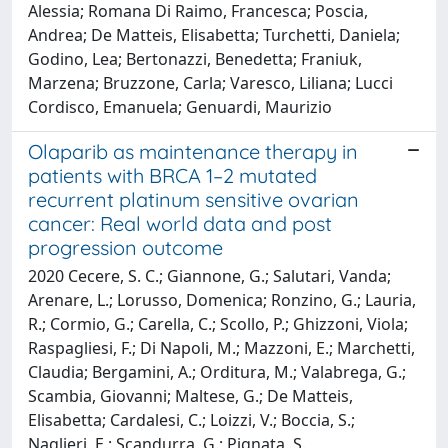
Alessia; Romana Di Raimo, Francesca; Poscia,
Andrea; De Matteis, Elisabetta; Turchetti, Daniela;
Godino, Lea; Bertonazzi, Benedetta; Franiuk,
Marzena; Bruzzone, Carla; Varesco, Liliana; Lucci
Cordisco, Emanuela; Genuardi, Maurizio
Olaparib as maintenance therapy in
patients with BRCA 1–2 mutated
recurrent platinum sensitive ovarian
cancer: Real world data and post
progression outcome
2020 Cecere, S. C.; Giannone, G.; Salutari, Vanda;
Arenare, L.; Lorusso, Domenica; Ronzino, G.; Lauria,
R.; Cormio, G.; Carella, C.; Scollo, P.; Ghizzoni, Viola;
Raspagliesi, F.; Di Napoli, M.; Mazzoni, E.; Marchetti,
Claudia; Bergamini, A.; Orditura, M.; Valabrega, G.;
Scambia, Giovanni; Maltese, G.; De Matteis,
Elisabetta; Cardalesi, C.; Loizzi, V.; Boccia, S.;
Naglieri, E.; Scandurra, G.; Pignata, S.