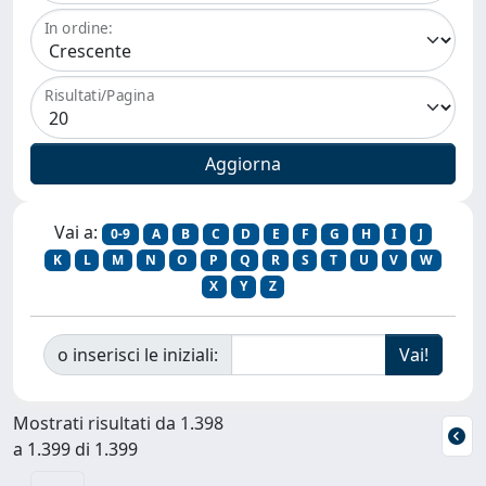
In ordine:
Risultati/Pagina
Vai a:
0-9
A
B
C
D
E
F
G
H
I
J
K
L
M
N
O
P
Q
R
S
T
U
V
W
X
Y
Z
o inserisci le iniziali:
Mostrati risultati da 1.398
a 1.399 di 1.399