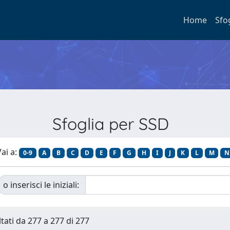
Home
Sfo
Sfoglia per SSD
ai a:
0-9
A
B
C
D
E
F
G
H
I
J
K
L
M
N
o inserisci le iniziali:
ltati da 277 a 277 di 277