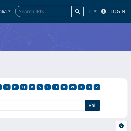
glia
IT
LOGIN
O
P
Q
R
S
T
U
V
W
X
Y
Z