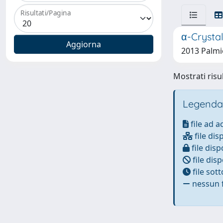
Risultati/Pagina
α-Crystal
2013 Palmie
Mostrati risu
Legenda
file ad 
file dis
file disp
file disp
file sot
nessun f