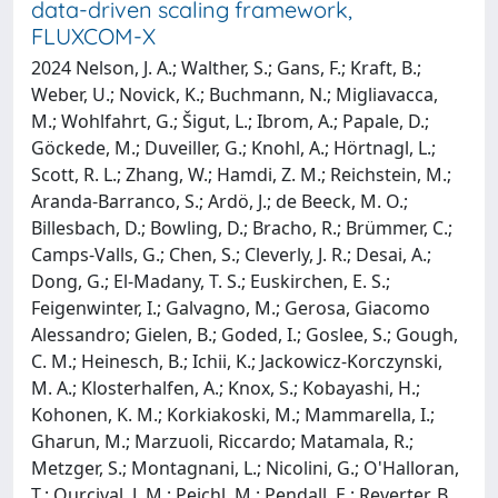
data-driven scaling framework,
FLUXCOM-X
2024 Nelson, J. A.; Walther, S.; Gans, F.; Kraft, B.;
Weber, U.; Novick, K.; Buchmann, N.; Migliavacca,
M.; Wohlfahrt, G.; Šigut, L.; Ibrom, A.; Papale, D.;
Göckede, M.; Duveiller, G.; Knohl, A.; Hörtnagl, L.;
Scott, R. L.; Zhang, W.; Hamdi, Z. M.; Reichstein, M.;
Aranda-Barranco, S.; Ardö, J.; de Beeck, M. O.;
Billesbach, D.; Bowling, D.; Bracho, R.; Brümmer, C.;
Camps-Valls, G.; Chen, S.; Cleverly, J. R.; Desai, A.;
Dong, G.; El-Madany, T. S.; Euskirchen, E. S.;
Feigenwinter, I.; Galvagno, M.; Gerosa, Giacomo
Alessandro; Gielen, B.; Goded, I.; Goslee, S.; Gough,
C. M.; Heinesch, B.; Ichii, K.; Jackowicz-Korczynski,
M. A.; Klosterhalfen, A.; Knox, S.; Kobayashi, H.;
Kohonen, K. M.; Korkiakoski, M.; Mammarella, I.;
Gharun, M.; Marzuoli, Riccardo; Matamala, R.;
Metzger, S.; Montagnani, L.; Nicolini, G.; O'Halloran,
T.; Ourcival, J. M.; Peichl, M.; Pendall, E.; Reverter, B.