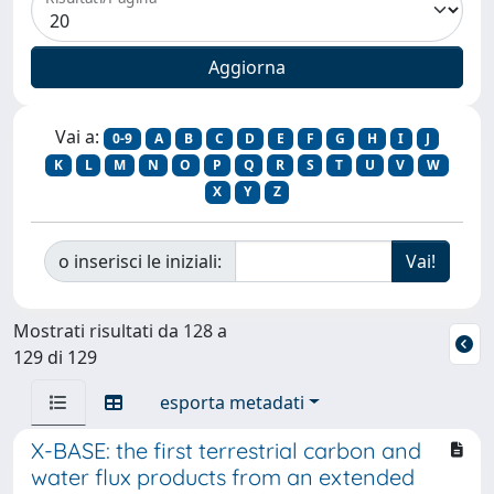
Vai a:
0-9
A
B
C
D
E
F
G
H
I
J
K
L
M
N
O
P
Q
R
S
T
U
V
W
X
Y
Z
o inserisci le iniziali:
Mostrati risultati da 128 a
129 di 129
esporta metadati
X-BASE: the first terrestrial carbon and
water flux products from an extended