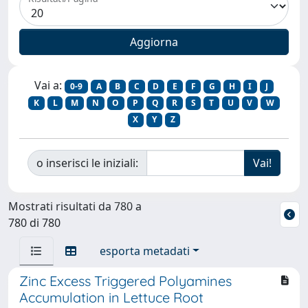
Vai a:
0-9
A
B
C
D
E
F
G
H
I
J
K
L
M
N
O
P
Q
R
S
T
U
V
W
X
Y
Z
o inserisci le iniziali:
Mostrati risultati da 780 a
780 di 780
esporta metadati
Zinc Excess Triggered Polyamines
Accumulation in Lettuce Root