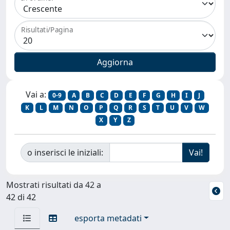
Risultati/Pagina
Vai a:
0-9
A
B
C
D
E
F
G
H
I
J
K
L
M
N
O
P
Q
R
S
T
U
V
W
X
Y
Z
o inserisci le iniziali:
Mostrati risultati da 42 a
42 di 42
esporta metadati